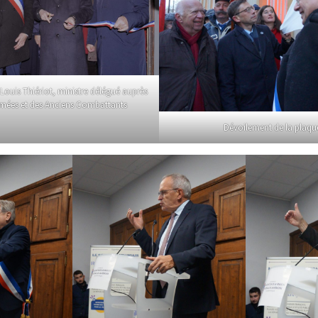
Louis Thiériot, ministre délégué auprès
rmées et des Anciens Combattants
Dévoilement de la plaqu