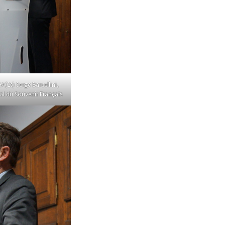
A(2s) Serge Barcellini,
al du Souvenir Français