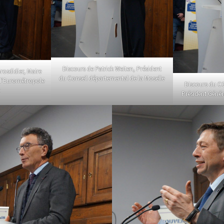
Discours de Patrick Weiten, Président
rosdidier, Maire
du Conseil départemental de la Moselle
e l’Eurométropole
Discours du CG
z
Président Génér