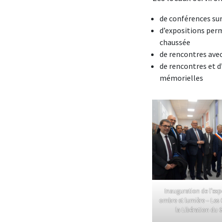
de conférences su
d’expositions per
chaussée
de rencontres avec
de rencontres et d
mémorielles
Inauguration de l’exp
ombre et lumière – Le
la Libération du 