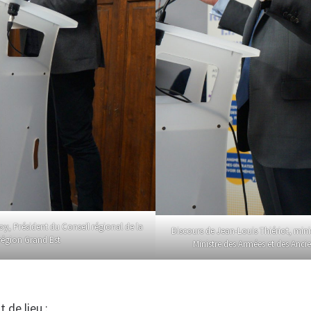
oy, Président du Conseil régional de la
Discours de Jean-Louis Thiériot, mini
région Grand Est
Ministre des Armées et des Anc
 de lieu :