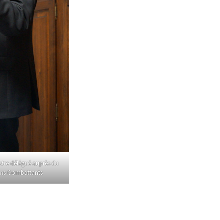
stre délégué auprès du
iens Combattants