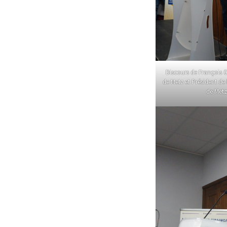
Discours de François G
de Metz et Président d
de Met