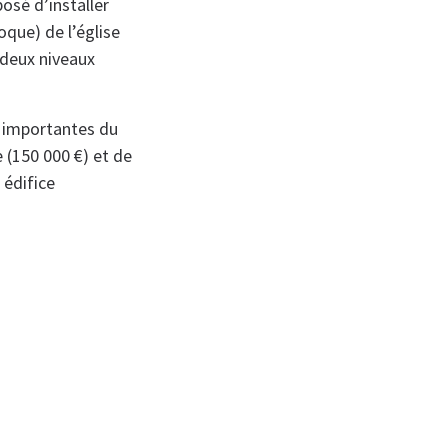
osé d’installer
oque) de l’église
 deux niveaux
s importantes du
 (150 000 €) et de
 édifice