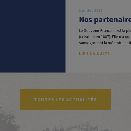
1 juillet 2026
Nos partenair
Le Souvenir Français est la p
(création en 1887). Elle n’a qu
sauvegardant la mémoire nation
Le Souvenir Français entreti
LIRE LA SUITE
associations qui œuvrent en to
TOUTES LES ACTUALITÉS