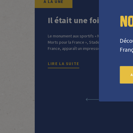
N
Il était une fois un m
Le monument aux sportifs « Morts pour la Franc
Décou
Morts pour la France », Stade de France Au nive
Franç
France, apparaît un impressionnant et imposa
d’acier posées sur un socle. On peut y lire cette
pour […]
LIRE LA SUITE
Previous
1/2