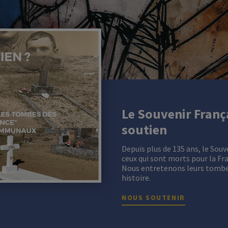
Le Souvenir França
soutien
Depuis plus de 135 ans, le Souv
ceux qui sont morts pour la Fr
Nous entretenons leurs tombe
histoire.
NOUS SOUTENIR