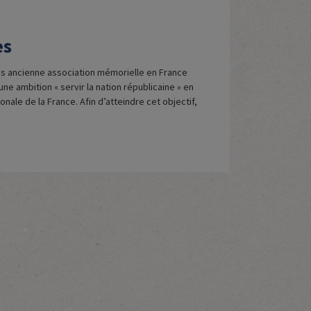
es
lus ancienne association mémorielle en France
’une ambition « servir la nation républicaine » en
ale de la France. Afin d’atteindre cet objectif,
ent des liens amicaux avec de nombreuses
talité ou partiellement afin de faire vivre […]