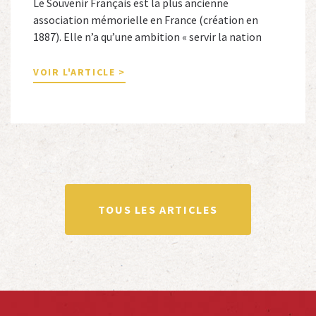
Le Souvenir Français est la plus ancienne
association mémorielle en France (création en
1887). Elle n’a qu’une ambition « servir la nation
républicaine » en sauvegardant la mémoire
nationale de la France. Afin d’atteindre cet objectif,
VOIR L'ARTICLE >
Le Souvenir Français entretient des liens amicaux
avec de nombreuses associations qui œuvrent en
totalité ou partiellement afin de faire vivre […]
TOUS LES ARTICLES