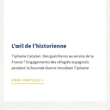
L’œil de l’historienne
Tiphaine Catalan : Des guérilleros au service de la
France ? Engagements des réfugiés espagnols
pendant la Seconde Guerre mondiale Tiphaine
Catalan est professeure agrégée d’espagnol dans le
secondaire et docteure en études hispaniques. Elle
VOIR L'ARTICLE >
est spécialiste de l’histoire contemporaine des
Espagnols en Limousin et a particulièrement étudié
leur accueil après la guerre d’Espagne et leur […]