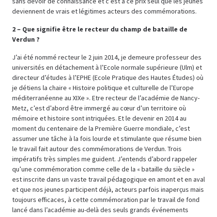
sans devoir de connaissance et c’est à ce prix seul que les jeunes
deviennent de vrais et légitimes acteurs des commémorations.
2 – Que signifie être le recteur du champ de bataille de
Verdun ?
J’ai été nommé recteur le 2 juin 2014, je demeure professeur des
universités en détachement à l’Ecole normale supérieure (Ulm) et
directeur d’études à l’EPHE (Ecole Pratique des Hautes Études) où
je détiens la chaire « Histoire politique et culturelle de l’Europe
méditerranéenne au XIXe ». Etre recteur de l’académie de Nancy-
Metz, c’est d’abord être immergé au cœur d’un territoire où
mémoire et histoire sont intriquées. Et le devenir en 2014 au
moment du centenaire de la Première Guerre mondiale, c’est
assumer une tâche à la fois lourde et stimulante que résume bien
le travail fait autour des commémorations de Verdun. Trois
impératifs très simples me guident. J’entends d’abord rappeler
qu’une commémoration comme celle de la « bataille du siècle »
est inscrite dans un vaste travail pédagogique en amont et en aval
et que nos jeunes participent déjà, acteurs parfois inaperçus mais
toujours efficaces, à cette commémoration par le travail de fond
lancé dans l’académie au-delà des seuls grands événements