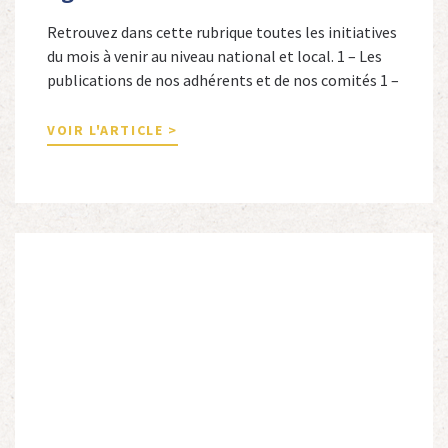
Retrouvez dans cette rubrique toutes les initiatives
du mois à venir au niveau national et local. 1 – Les
publications de nos adhérents et de nos comités 1 –
Combattants de l’Empire : 1939-1945, Michel
Cordeboeuf, Christophe Touron et Agnès Dioné,
VOIR L'ARTICLE >
Nouvelles Sources Éditions, 2026. Ils venaient
d’Afrique du Nord, d’Afrique subsaharienne et des
autres […]