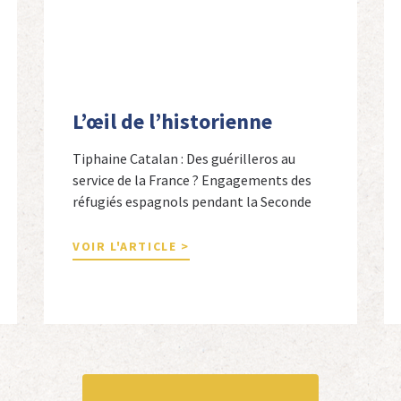
L’œil de l’historienne
Tiphaine Catalan : Des guérilleros au
service de la France ? Engagements des
réfugiés espagnols pendant la Seconde
Guerre mondiale Tiphaine Catalan est
professeure agrégée d’espagnol dans le
VOIR L'ARTICLE >
secondaire et docteure en études
hispaniques. Elle est spécialiste de
l’histoire contemporaine des Espagnols
en Limousin et a particulièrement étudié
leur accueil après la guerre d’Espagne et
leur […]