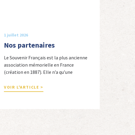
1 juillet 2026
Nos partenaires
Le Souvenir Français est la plus ancienne
association mémorielle en France
(création en 1887). Elle n’a qu’une
ambition « servir la nation républicaine »
en sauvegardant la mémoire nationale de
VOIR L'ARTICLE >
la France. Afin d’atteindre cet objectif, Le
Souvenir Français entretient des liens
amicaux avec de nombreuses associations
qui œuvrent en totalité ou partiellement
afin de faire vivre […]