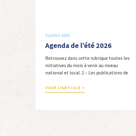
2 juillet 2026
Agenda de l’été 2026
Retrouvez dans cette rubrique toutes les
initiatives du mois à venir au niveau
national et local. 1 – Les publications de
nos adhérents et de nos comités 1 –
Combattants de l’Empire : 1939-1945,
VOIR L'ARTICLE >
Michel Cordeboeuf, Christophe Touron et
Agnès Dioné, Nouvelles Sources Éditions,
2026. Ils venaient d’Afrique du Nord,
d’Afrique subsaharienne et des autres […]