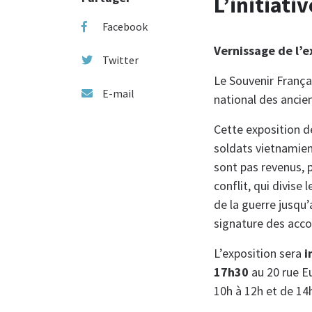
L’initiati
Facebook
Vernissage de l’e
Twitter
Le Souvenir Françai
E-mail
national des ancie
Cette exposition dé
soldats vietnamien
sont pas revenus, p
conflit, qui divise
de la guerre jusqu
signature des accor
L’exposition sera
i
17h30
au 20 rue Eu
10h à 12h et de 14