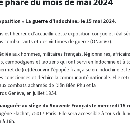
ve phare du mois de mai 2024
xposition « La guerre d’Indochine» le 15 mai 2024.
s est heureux d’accueillir cette exposition conçue et réalisée
ns combattants et des victimes de guerre (ONacVG).
diée aux hommes, militaires français, légionnaires, africains
s, cambodgiens et laotiens qui ont servi en Indochine et à t
ermet de (re)découvrir l’épopée française en Indochine et le
 les consciences et déchire la communauté nationale. Elle ret
’aux combats acharnés de Diên Biên Phu et la
ds Genève, en juillet 1954.
naugurée au siège du Souvenir Français le mercredi 15 
gène Flachat, 75017 Paris. Elle sera accessible à tous du lun
h à 16h.