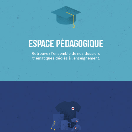
Espace Pédagogique
Retrouvez l’ensemble de nos dossiers
thématiques dédiés à l’enseignement.