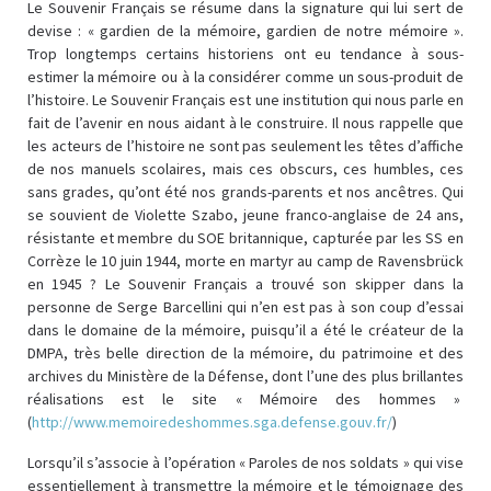
Le Souvenir Français se résume dans la signature qui lui sert de
devise : « gardien de la mémoire, gardien de notre mémoire ».
Trop longtemps certains historiens ont eu tendance à sous-
estimer la mémoire ou à la considérer comme un sous-produit de
l’histoire. Le Souvenir Français est une institution qui nous parle en
fait de l’avenir en nous aidant à le construire. Il nous rappelle que
les acteurs de l’histoire ne sont pas seulement les têtes d’affiche
de nos manuels scolaires, mais ces obscurs, ces humbles, ces
sans grades, qu’ont été nos grands-parents et nos ancêtres. Qui
se souvient de Violette Szabo, jeune franco-anglaise de 24 ans,
résistante et membre du SOE britannique, capturée par les SS en
Corrèze le 10 juin 1944, morte en martyr au camp de Ravensbrück
en 1945 ? Le Souvenir Français a trouvé son skipper dans la
personne de Serge Barcellini qui n’en est pas à son coup d’essai
dans le domaine de la mémoire, puisqu’il a été le créateur de la
DMPA, très belle direction de la mémoire, du patrimoine et des
archives du Ministère de la Défense, dont l’une des plus brillantes
réalisations est le site « Mémoire des hommes »
(
http://www.memoiredeshommes.sga.defense.gouv.fr/
)
Lorsqu’il s’associe à l’opération « Paroles de nos soldats » qui vise
essentiellement à transmettre la mémoire et le témoignage des