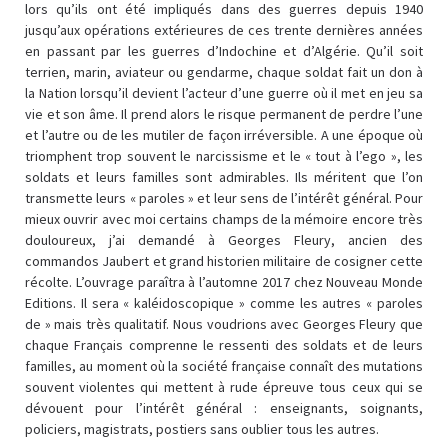
lors qu’ils ont été impliqués dans des guerres depuis 1940
jusqu’aux opérations extérieures de ces trente dernières années
en passant par les guerres d’Indochine et d’Algérie. Qu’il soit
terrien, marin, aviateur ou gendarme, chaque soldat fait un don à
la Nation lorsqu’il devient l’acteur d’une guerre où il met en jeu sa
vie et son âme. Il prend alors le risque permanent de perdre l’une
et l’autre ou de les mutiler de façon irréversible. A une époque où
triomphent trop souvent le narcissisme et le « tout à l’ego », les
soldats et leurs familles sont admirables. Ils méritent que l’on
transmette leurs « paroles » et leur sens de l’intérêt général. Pour
mieux ouvrir avec moi certains champs de la mémoire encore très
douloureux, j’ai demandé à Georges Fleury, ancien des
commandos Jaubert et grand historien militaire de cosigner cette
récolte. L’ouvrage paraîtra à l’automne 2017 chez Nouveau Monde
Editions. Il sera « kaléidoscopique » comme les autres « paroles
de » mais très qualitatif. Nous voudrions avec Georges Fleury que
chaque Français comprenne le ressenti des soldats et de leurs
familles, au moment où la société française connaît des mutations
souvent violentes qui mettent à rude épreuve tous ceux qui se
dévouent pour l’intérêt général : enseignants, soignants,
policiers, magistrats, postiers sans oublier tous les autres.