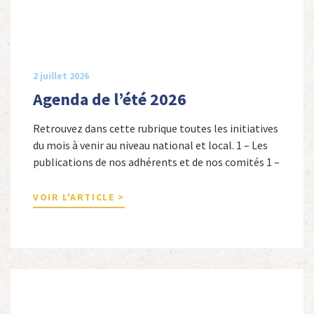
2 juillet 2026
Agenda de l’été 2026
Retrouvez dans cette rubrique toutes les initiatives
du mois à venir au niveau national et local. 1 – Les
publications de nos adhérents et de nos comités 1 –
Combattants de l’Empire : 1939-1945, Michel
Cordeboeuf, Christophe Touron et Agnès Dioné,
VOIR L'ARTICLE >
Nouvelles Sources Éditions, 2026. Ils venaient
d’Afrique du Nord, d’Afrique subsaharienne et des
autres […]