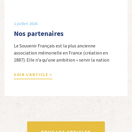
1 juillet 2026
Nos partenaires
Le Souvenir Français est la plus ancienne
association mémorielle en France (création en
1887). Elle n’a qu’une ambition « servir la nation
républicaine » en sauvegardant la mémoire
nationale de la France. Afin d’atteindre cet objectif,
VOIR L'ARTICLE >
Le Souvenir Français entretient des liens amicaux
avec de nombreuses associations qui œuvrent en
totalité ou partiellement afin de faire vivre […]
TOUS LES ARTICLES