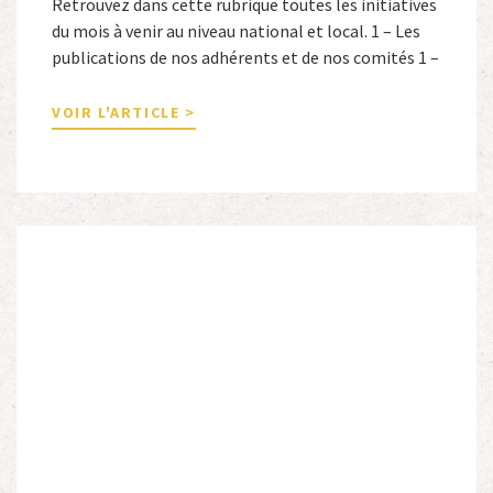
Retrouvez dans cette rubrique toutes les initiatives
du mois à venir au niveau national et local. 1 – Les
publications de nos adhérents et de nos comités 1 –
Combattants de l’Empire : 1939-1945, Michel
Cordeboeuf, Christophe Touron et Agnès Dioné,
VOIR L'ARTICLE >
Nouvelles Sources Éditions, 2026. Ils venaient
d’Afrique du Nord, d’Afrique subsaharienne et des
autres […]