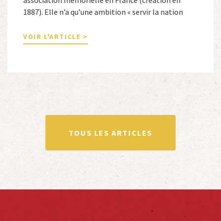
1887). Elle n’a qu’une ambition « servir la nation
républicaine » en sauvegardant la mémoire
nationale de la France. Afin d’atteindre cet objectif,
VOIR L'ARTICLE >
Le Souvenir Français entretient des liens amicaux
avec de nombreuses associations qui œuvrent en
totalité ou partiellement afin de faire vivre […]
TOUS LES ARTICLES