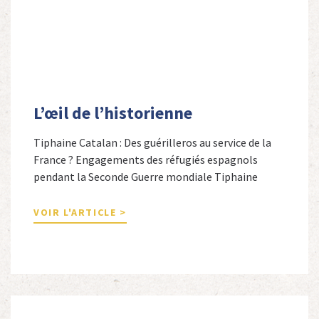
L’œil de l’historienne
Tiphaine Catalan : Des guérilleros au service de la
France ? Engagements des réfugiés espagnols
pendant la Seconde Guerre mondiale Tiphaine
Catalan est professeure agrégée d’espagnol dans le
secondaire et docteure en études hispaniques. Elle
VOIR L'ARTICLE >
est spécialiste de l’histoire contemporaine des
Espagnols en Limousin et a particulièrement étudié
leur accueil après la guerre d’Espagne et leur […]