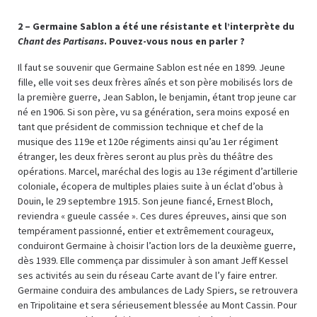
2 – Germaine Sablon a été une résistante et l’interprète du
Chant des Partisans
. Pouvez-vous nous en parler ?
Il faut se souvenir que Germaine Sablon est née en 1899. Jeune
fille, elle voit ses deux frères aînés et son père mobilisés lors de
la première guerre, Jean Sablon, le benjamin, étant trop jeune car
né en 1906. Si son père, vu sa génération, sera moins exposé en
tant que président de commission technique et chef de la
musique des 119e et 120e régiments ainsi qu’au 1er régiment
étranger, les deux frères seront au plus près du théâtre des
opérations. Marcel, maréchal des logis au 13e régiment d’artillerie
coloniale, écopera de multiples plaies suite à un éclat d’obus à
Douin, le 29 septembre 1915. Son jeune fiancé, Ernest Bloch,
reviendra « gueule cassée ». Ces dures épreuves, ainsi que son
tempérament passionné, entier et extrêmement courageux,
conduiront Germaine à choisir l’action lors de la deuxième guerre,
dès 1939. Elle commença par dissimuler à son amant Jeff Kessel
ses activités au sein du réseau Carte avant de l’y faire entrer.
Germaine conduira des ambulances de Lady Spiers, se retrouvera
en Tripolitaine et sera sérieusement blessée au Mont Cassin. Pour