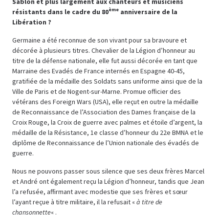
Sablon et plus largement aux chanteurs et musiciens
ème
résistants dans le cadre du 80
anniversaire de la
Libération ?
Germaine a été reconnue de son vivant pour sa bravoure et
décorée à plusieurs titres. Chevalier de la Légion d’honneur au
titre de la défense nationale, elle fut aussi décorée en tant que
Marraine des Evadés de France internés en Espagne 40-45,
gratifiée de la médaille des Soldats sans uniforme ainsi que de la
Ville de Paris et de Nogent-sur-Marne. Promue officier des
vétérans des Foreign Wars (USA), elle reçut en outre la médaille
de Reconnaissance de l’Association des Dames française de la
Croix Rouge, la Croix de guerre avec palmes et étoile d’argent, la
médaille de la Résistance, 1e classe d’honneur du 22e BMNA et le
diplôme de Reconnaissance de l’Union nationale des évadés de
guerre.
Nous ne pouvons passer sous silence que ses deux frères Marcel
et André ont également reçu la Légion d’honneur, tandis que Jean
l’a refusée, affirmant avec modestie que ses frères et sœur
l’ayant reçue à titre militaire, il la refusait «
à titre de
chansonnette
« .