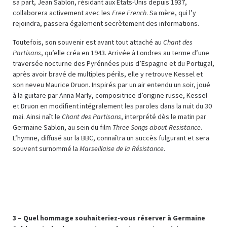
sa part, Jean Sablon, résidant aux Etats-Unis depuis 1937,
collaborera activement avec les
Free French
. Sa mère, qui l’y
rejoindra, passera également secrètement des informations.
Toutefois, son souvenir est avant tout attaché au
Chant des
Partisans
, qu’elle créa en 1943. Arrivée à Londres au terme d’une
traversée nocturne des Pyrénnées puis d’Espagne et du Portugal,
après avoir bravé de multiples périls, elle y retrouve Kessel et
son neveu Maurice Druon. Inspirés par un air entendu un soir, joué
à la guitare par Anna Marly, compositrice d’origine russe, Kessel
et Druon en modifient intégralement les paroles dans la nuit du 30
mai. Ainsi naît le
Chant des Partisans
, interprété dès le matin par
Germaine Sablon, au sein du film
Three Songs about Resistance
.
L’hymne, diffusé sur la BBC, connaîtra un succès fulgurant et sera
souvent surnommé la
Marseillaise de la Résistance
.
3 – Quel hommage souhaiteriez-vous réserver à Germaine