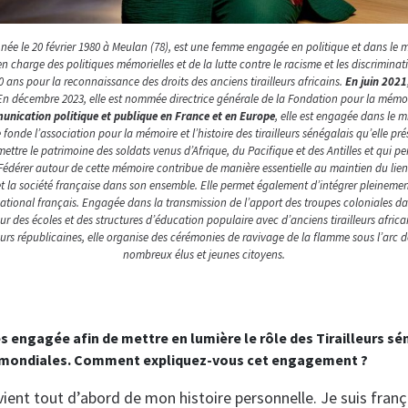
née le 20 février 1980 à Meulan (78), est une femme engagée en politique et dans le mi
 charge des politiques mémorielles et de la lutte contre le racisme et les discrimina
 ans pour la reconnaissance des droits des anciens tirailleurs africains.
En juin 2021
 En décembre 2023, elle est nommée directrice générale de la Fondation pour la mémoi
unication politique et publique en France et en Europe
, elle est engagée dans le m
onde l’association pour la mémoire et l’histoire des tirailleurs sénégalais qu’elle prés
ettre le patrimoine des soldats venus d’Afrique, du Pacifique et des Antilles et qui 
édérer autour de cette mémoire contribue de manière essentielle au maintien du lien 
 et la société française dans son ensemble. Elle permet également d’intégrer pleinement l
national français.
Engagée dans la transmission de l’apport des troupes coloniales dans
our des écoles et des structures d’éducation populaire avec d’anciens tirailleurs africa
eurs républicaines, elle organise des cérémonies de ravivage de la flamme sous l’arc
nombreux élus et jeunes citoyens.
s engagée afin de mettre en lumière le rôle des Tirailleurs sé
 mondiales. Comment expliquez-vous cet engagement ?
nt tout d’abord de mon histoire personnelle. Je suis frança