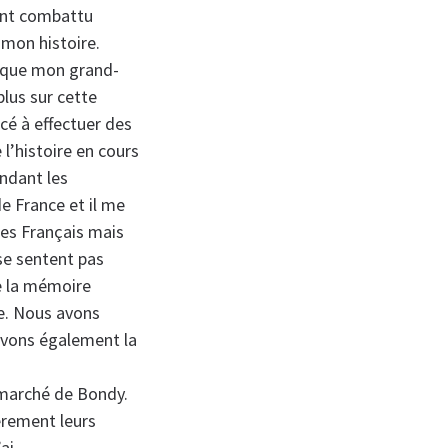
ment combattu
 mon histoire.
u que mon grand-
plus sur cette
cé à effectuer des
 l’histoire en cours
endant les
de France et il me
des Français mais
se sentent pas
e la mémoire
se. Nous avons
 avons également la
e marché de Bondy.
ièrement leurs
ai