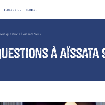
PÉDAGOGIE
MÉDIAS
rois questions à Aïssata Seck
questions à Aïssata