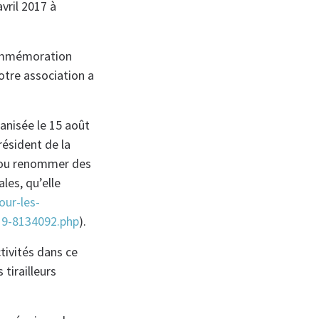
vril 2017 à
 commémoration
otre association a
anisée le 15 août
résident de la
 ou renommer des
les, qu’elle
our-les-
19-8134092.php
).
tivités dans ce
 tirailleurs