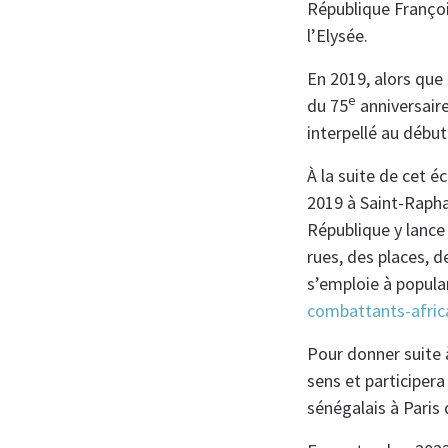
République François
l’Elysée.
En 2019, alors que 
e
du 75
anniversair
interpellé au débu
À la suite de cet 
2019 à Saint-Raphaë
République y lanc
rues, des places, 
s’emploie à popular
combattants-afric
Pour donner suite 
sens et participera
sénégalais à Paris 