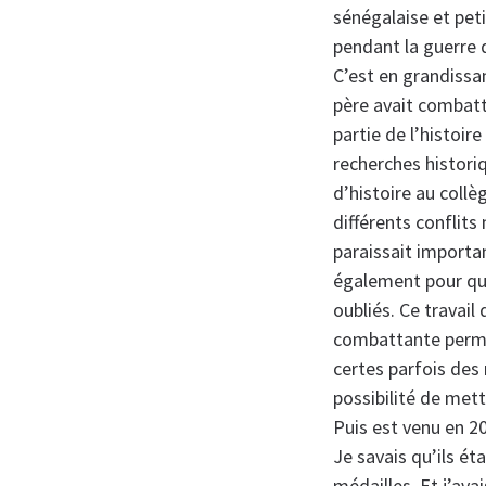
sénégalaise et pet
pendant la guerre d
C’est en grandissa
père avait combattu
partie de l’histoi
recherches historiq
d’histoire au collè
différents conflits
paraissait importa
également pour que
oubliés. Ce trava
combattante permet
certes parfois des
possibilité de mett
Puis est venu en 2
Je savais qu’ils ét
médailles. Et j’ava