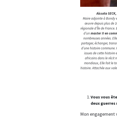
Aïssata SECK,
Maire adjointe à Bondy en
œuvre depuis plus de 10
régionale d’Île de France.
d’un
master II en comm
nombreuses années. Elle f
partager, échanger, transm
d’une histoire commune. F
issues de cette histoire
africains dans le récit 
mondiaux, Elle fait le t
histoire. Attachée aux val
Vous vous ête
deux guerres
Mon engagement vie