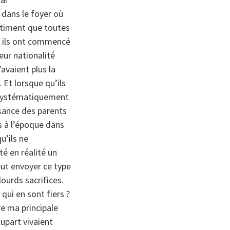
dans le foyer où
sentiment que toutes
s, ils ont commencé
eur nationalité
’avaient plus la
 Et lorsque qu’ils
t systématiquement
sance des parents
s à l’époque dans
u’ils ne
té en réalité un
ut envoyer ce type
ourds sacrifices.
qui en sont fiers ?
re ma principale
lupart vivaient