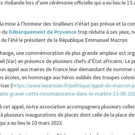
 Hollande lors d’une cérémonie officielle qui a eu lieu le 15 a
la mise à l’honneur des tirailleurs n’était pas prévue et la
e du
Débarquement de Provence
trop réduite à ses yeux, n
t de l’été le président de la République Emmanuel Macron.
échange, une commémoration de plus grande ampleur est org
l (Var) en présence de plusieurs chefs d’État africains. Le p
e un appel aux maires de France leur demandant de nommer
des écoles, en hommage aux héros oubliés des troupes colonia
iser (
https://www.leparisien.fr/politique/appel-de-macron-p
ains-graver-cette-reconnaissance-dans-le-marbre-15-08-20
à cet appel, notre association accompagnera plusieurs collec
 à plusieurs inaugurations de places dont celle de la place des
qui a eu lieu le 10 mars 2023.