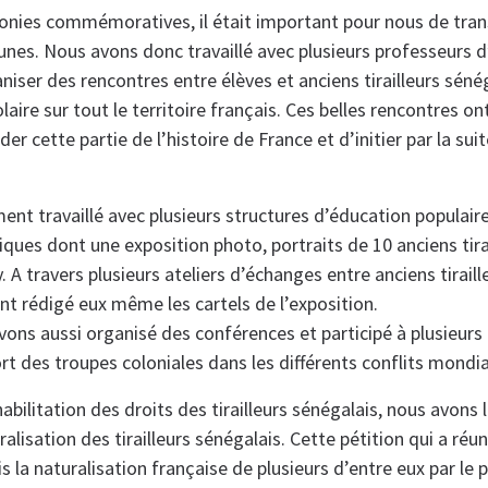
onies commémoratives, il était important pour nous de tra
eunes. Nous avons donc travaillé avec plusieurs professeurs d
aniser des rencontres entre élèves et anciens tirailleurs séné
aire sur tout le territoire français. Ces belles rencontres o
r cette partie de l’histoire de France et d’initier par la sui
nt travaillé avec plusieurs structures d’éducation populaire
ues dont une exposition photo, portraits de 10 anciens tira
y. A travers plusieurs ateliers d’échanges entre anciens tiraill
 ont rédigé eux même les cartels de l’exposition.
avons aussi organisé des conférences et participé à plusieurs
rt des troupes coloniales dans les différents conflits mondi
éhabilitation des droits des tirailleurs sénégalais, nous avons
uralisation des tirailleurs sénégalais. Cette pétition qui a réu
s la naturalisation française de plusieurs d’entre eux par le 