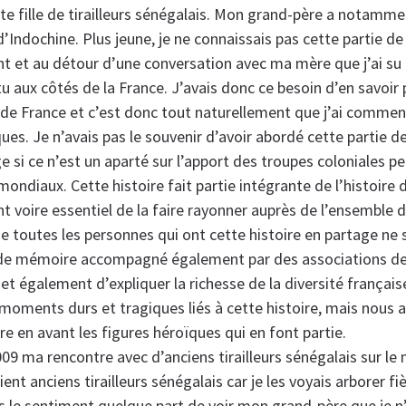
ite fille de tirailleurs sénégalais. Mon grand-père a notam
’Indochine. Plus jeune, je ne connaissais pas cette partie de
nt et au détour d’une conversation avec ma mère que j’ai s
 aux côtés de la France. J’avais donc ce besoin d’en savoir 
re de France et c’est donc tout naturellement que j’ai commen
ues. Je n’avais pas le souvenir d’avoir abordé cette partie de
ge si ce n’est un aparté sur l’apport des troupes coloniales p
 mondiaux. Cette histoire fait partie intégrante de l’histoire 
nt voire essentiel de la faire rayonner auprès de l’ensemble 
 toutes les personnes qui ont cette histoire en partage ne 
il de mémoire accompagné également par des associations d
 également d’expliquer la richesse de la diversité françai
 moments durs et tragiques liés à cette histoire, mais nous
re en avant les figures héroïques qui en font partie.
009 ma rencontre avec d’anciens tirailleurs sénégalais sur l
aient anciens tirailleurs sénégalais car je les voyais arborer f
is le sentiment quelque part de voir mon grand-père que je n’