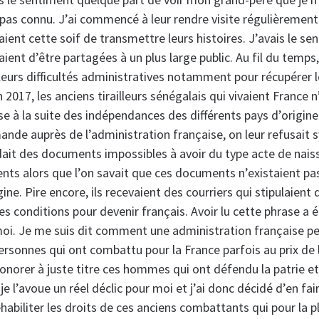
s connu. J’ai commencé à leur rendre visite régulièrement 
 avaient cette soif de transmettre leurs histoires. J’avais le 
aient d’être partagées à un plus large public. Au fil du temp
leurs difficultés administratives notamment pour récupérer l
 2017, les anciens tirailleurs sénégalais qui vivaient France n
se à la suite des indépendances des différents pays d’origine.
mande auprès de l’administration française, on leur refusai
ait des documents impossibles à avoir du type acte de nais
nts alors que l’on savait que ces documents n’existaient pa
ine. Pire encore, ils recevaient des courriers qui stipulaient q
es conditions pour devenir français. Avoir lu cette phrase a é
oi. Je me suis dit comment une administration française pe
ersonnes qui ont combattu pour la France parfois au prix de l
orer à juste titre ces hommes qui ont défendu la patrie et 
je l’avoue un réel déclic pour moi et j’ai donc décidé d’en fai
éhabiliter les droits de ces anciens combattants qui pour la p