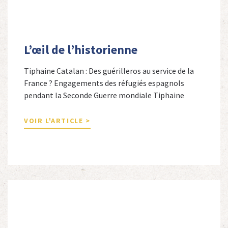
L’œil de l’historienne
Tiphaine Catalan : Des guérilleros au service de la
France ? Engagements des réfugiés espagnols
pendant la Seconde Guerre mondiale Tiphaine
Catalan est professeure agrégée d’espagnol dans le
secondaire et docteure en études hispaniques. Elle
VOIR L'ARTICLE >
est spécialiste de l’histoire contemporaine des
Espagnols en Limousin et a particulièrement étudié
leur accueil après la guerre d’Espagne et leur […]