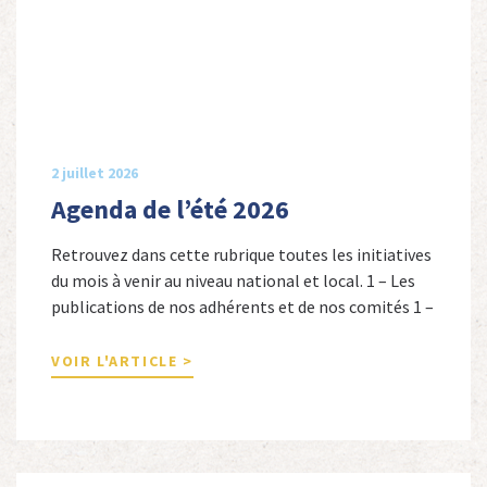
2 juillet 2026
Agenda de l’été 2026
Retrouvez dans cette rubrique toutes les initiatives
du mois à venir au niveau national et local. 1 – Les
publications de nos adhérents et de nos comités 1 –
Combattants de l’Empire : 1939-1945, Michel
Cordeboeuf, Christophe Touron et Agnès Dioné,
VOIR L'ARTICLE >
Nouvelles Sources Éditions, 2026. Ils venaient
d’Afrique du Nord, d’Afrique subsaharienne et des
autres […]