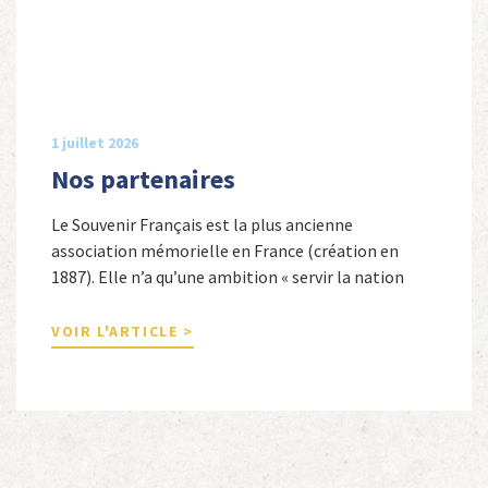
1 juillet 2026
Nos partenaires
Le Souvenir Français est la plus ancienne
association mémorielle en France (création en
1887). Elle n’a qu’une ambition « servir la nation
républicaine » en sauvegardant la mémoire
nationale de la France. Afin d’atteindre cet objectif,
VOIR L'ARTICLE >
Le Souvenir Français entretient des liens amicaux
avec de nombreuses associations qui œuvrent en
totalité ou partiellement afin de faire vivre […]