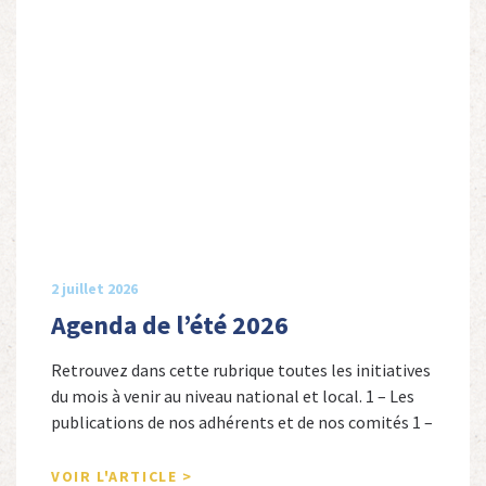
2 juillet 2026
Agenda de l’été 2026
Retrouvez dans cette rubrique toutes les initiatives
du mois à venir au niveau national et local. 1 – Les
publications de nos adhérents et de nos comités 1 –
Combattants de l’Empire : 1939-1945, Michel
Cordeboeuf, Christophe Touron et Agnès Dioné,
VOIR L'ARTICLE >