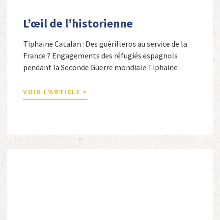
L’œil de l’historienne
Tiphaine Catalan : Des guérilleros au service de la
France ? Engagements des réfugiés espagnols
pendant la Seconde Guerre mondiale Tiphaine
Catalan est professeure agrégée d’espagnol dans le
secondaire et docteure en études hispaniques. Elle
VOIR L'ARTICLE >
est spécialiste de l’histoire contemporaine des
Espagnols en Limousin et a particulièrement étudié
leur accueil après la guerre d’Espagne et leur […]