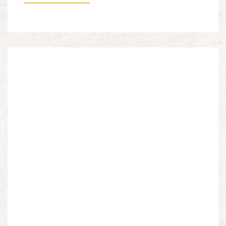
Nouvelles Sources Éditions, 2026. Ils venaient
d’Afrique du Nord, d’Afrique subsaharienne et des
autres […]