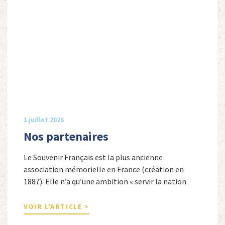
1 juillet 2026
Nos partenaires
Le Souvenir Français est la plus ancienne
association mémorielle en France (création en
1887). Elle n’a qu’une ambition « servir la nation
républicaine » en sauvegardant la mémoire
nationale de la France. Afin d’atteindre cet objectif,
VOIR L'ARTICLE >
Le Souvenir Français entretient des liens amicaux