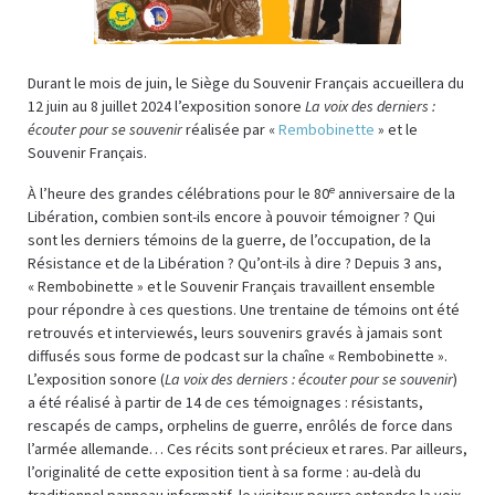
Durant le mois de juin, le Siège du Souvenir Français accueillera du
12 juin au 8 juillet 2024 l’exposition sonore
La voix des derniers :
écouter pour se souvenir
réalisée par «
Rembobinette
» et le
Souvenir Français.
e
À l’heure des grandes célébrations pour le 80
anniversaire de la
Libération, combien sont-ils encore à pouvoir témoigner ? Qui
sont les derniers témoins de la guerre, de l’occupation, de la
Résistance et de la Libération ? Qu’ont-ils à dire ? Depuis 3 ans,
« Rembobinette » et le Souvenir Français travaillent ensemble
pour répondre à ces questions. Une trentaine de témoins ont été
retrouvés et interviewés, leurs souvenirs gravés à jamais sont
diffusés sous forme de podcast sur la chaîne « Rembobinette ».
L’exposition sonore (
La voix des derniers : écouter pour se souvenir
)
a été réalisé à partir de 14 de ces témoignages : résistants,
rescapés de camps, orphelins de guerre, enrôlés de force dans
l’armée allemande… Ces récits sont précieux et rares. Par ailleurs,
l’originalité de cette exposition tient à sa forme : au-delà du