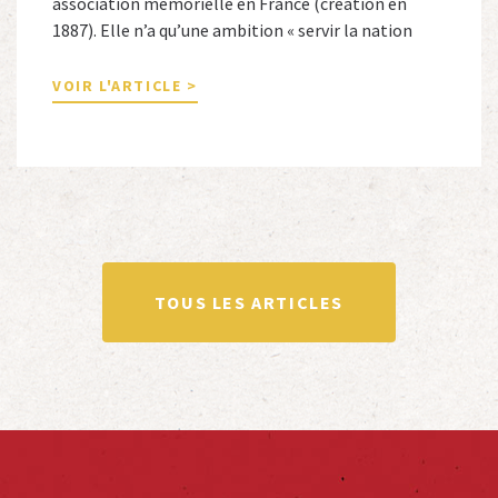
association mémorielle en France (création en
1887). Elle n’a qu’une ambition « servir la nation
républicaine » en sauvegardant la mémoire
nationale de la France. Afin d’atteindre cet objectif,
VOIR L'ARTICLE >
Le Souvenir Français entretient des liens amicaux
avec de nombreuses associations qui œuvrent en
totalité ou partiellement afin de faire vivre […]
TOUS LES ARTICLES