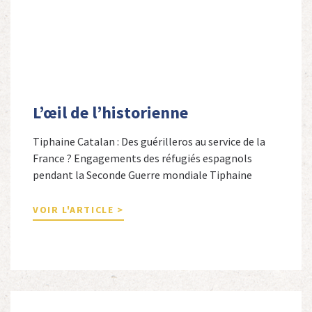
L’œil de l’historienne
Tiphaine Catalan : Des guérilleros au service de la
France ? Engagements des réfugiés espagnols
pendant la Seconde Guerre mondiale Tiphaine
Catalan est professeure agrégée d’espagnol dans le
secondaire et docteure en études hispaniques. Elle
VOIR L'ARTICLE >
est spécialiste de l’histoire contemporaine des
Espagnols en Limousin et a particulièrement étudié
leur accueil après la guerre d’Espagne et leur […]