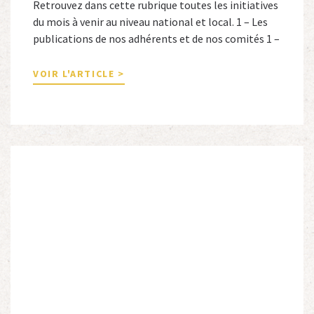
Retrouvez dans cette rubrique toutes les initiatives
du mois à venir au niveau national et local. 1 – Les
publications de nos adhérents et de nos comités 1 –
Combattants de l’Empire : 1939-1945, Michel
Cordeboeuf, Christophe Touron et Agnès Dioné,
VOIR L'ARTICLE >
Nouvelles Sources Éditions, 2026. Ils venaient
d’Afrique du Nord, d’Afrique subsaharienne et des
autres […]