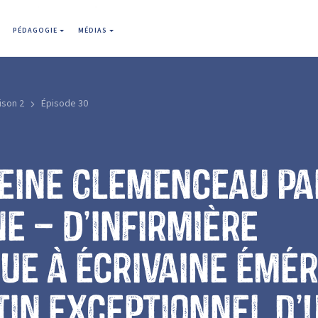
PÉDAGOGIE
MÉDIAS
ison 2
Épisode 30
eine Clemenceau pa
e – D’infirmière
ue à écrivaine émér
tin exceptionnel d’