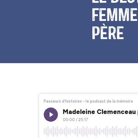
femme 
père