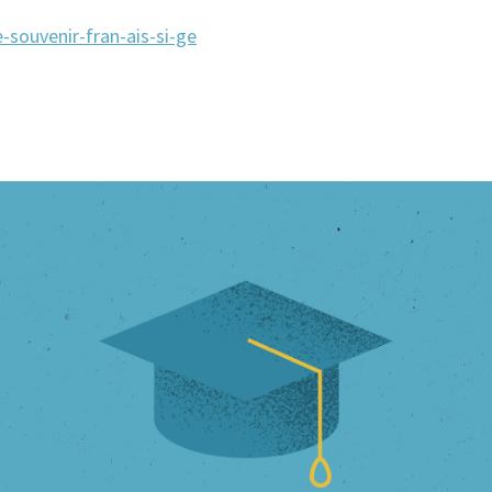
-souvenir-fran-ais-si-ge