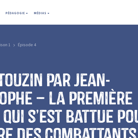
PÉDAGOGIE
MÉDIAS
ison 1
Épisode 4
Touzin par Jean-
ophe – la première
qui s’est battue po
re des combattants