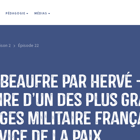
PÉDAGOGIE
MÉDIAS
ison 2
Épisode 22
Beaufre par Hervé 
oire d’un des plus g
ges militaire franç
vice de la paix