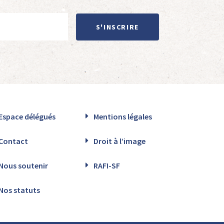
S'INSCRIRE
Espace délégués
Mentions légales
Contact
Droit à l’image
Nous soutenir
RAFI-SF
Nos statuts