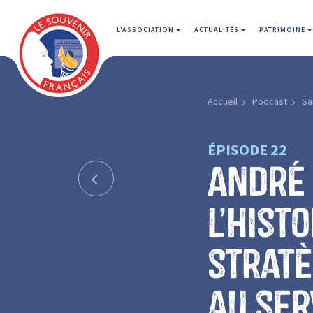
L'ASSOCIATION
ACTUALITÉS
PATRIMOINE
Accueil
Podcast
Sa
ÉPISODE 22
André 
L’hist
stratè
au ser