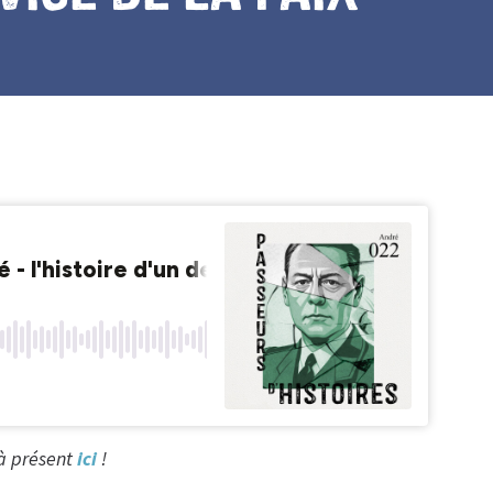
 à présent
ici
!