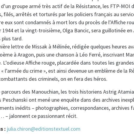
 d’un groupe armé très actif de la Résistance, les FTP-MOI d
, filés, arrêtés et torturés par les policiers français au servi
re eux sont condamnés à mort lors du procès de l’Affiche rou
ier 1944 et la vingt-troisième, Olga Bancic, sera guillotinée e
plus tard.
ière lettre de Missak à Mélinée, rédigée quelques heures av
 poème à Aragon, puis une chanson à Léo Ferré, inscrivant Ma
. L’odieuse Affiche rouge, placardée dans toutes les grandes 
« l’armée du crime », est ainsi devenue un emblème de la Ré
 combattants des criminels, on en fera des héros.
 parcours des Manouchian, les trois historiens Astrig Atamia
 Peschanski ont mené une enquête dans des archives inexpl
nts inédits – photographies, correspondances, archives fam
… – jalonnent ce passionnant récit.
s :
julia.chiron@editionstextuel.com