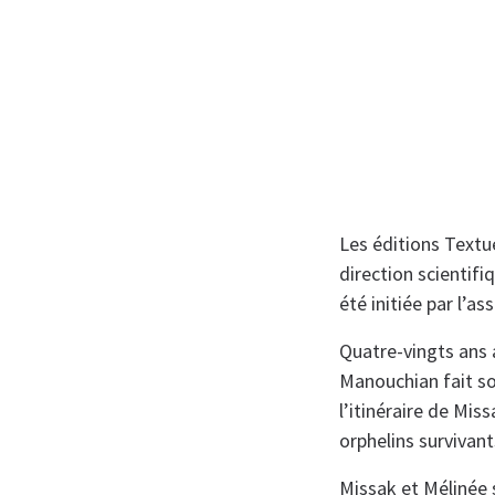
Les éditions Textue
direction scientifi
été initiée par l’as
Quatre-vingts ans 
Manouchian fait s
l’itinéraire de Mi
orphelins survivan
Missak et Mélinée s