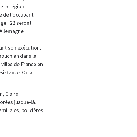
e la région
ce de l’occupant
ge : 22 seront
n Allemagne
ant son exécution,
nouchian dans la
villes de France en
sistance. On a
n, Claire
orées jusque-là.
iliales, policières