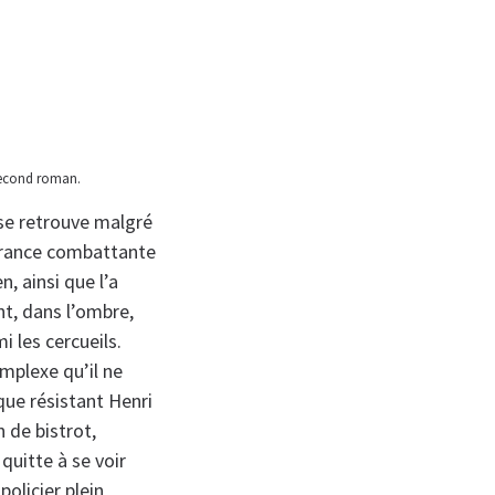
second roman.
, se retrouve malgré
 France combattante
n, ainsi que l’a
nt, dans l’ombre,
i les cercueils.
mplexe qu’il ne
que résistant Henri
 de bistrot,
quitte à se voir
olicier plein