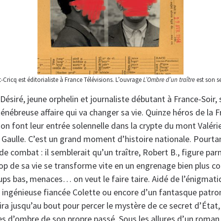
-Cricq est éditorialiste à France Télévisions. L’ouvrage
L’Ombre d’un traître
est son 
. Désiré, jeune orphelin et journaliste débutant à France-Soir
 ténébreuse affaire qui va changer sa vie. Quinze héros de la
tion font leur entrée solennelle dans la crypte du mont Valérie
e Gaulle. C’est un grand moment d’histoire nationale. Pourta
 de combat : il semblerait qu’un traître, Robert B., figure parm
oop de sa vie se transforme vite en un engrenage bien plus co
ups bas, menaces… on veut le faire taire. Aidé de l’énigmati
 ingénieuse fiancée Colette ou encore d’un fantasque patron
 ira jusqu’au bout pour percer le mystère de ce secret d’État, 
s d’ombre de son propre passé. Sous les allures d’un roman p