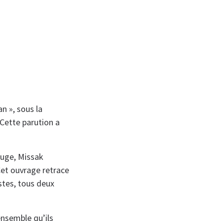
n », sous la
 Cette parution a
ouge, Missak
et ouvrage retrace
stes, tous deux
ensemble qu’ils