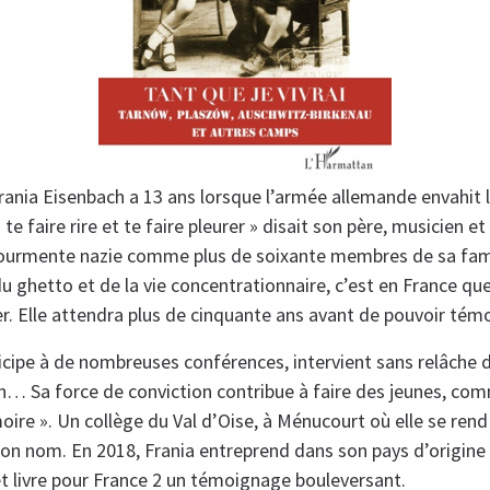
ania Eisenbach a 13 ans lorsque l’armée allemande envahit 
e faire rire et te faire pleurer » disait son père, musicien et 
tourmente nazie comme plus de soixante membres de sa fami
du ghetto et de la vie concentrationnaire, c’est en France que
ler. Elle attendra plus de cinquante ans avant de pouvoir tém
icipe à de nombreuses conférences, intervient sans relâche d
on… Sa force de conviction contribue à faire des jeunes, com
ire ». Un collège du Val d’Oise, à Ménucourt où elle se rend
son nom. En 2018, Frania entreprend dans son pays d’origine 
t livre pour France 2 un témoignage bouleversant.