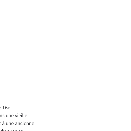
e 16e
s une vieille
t à une ancienne