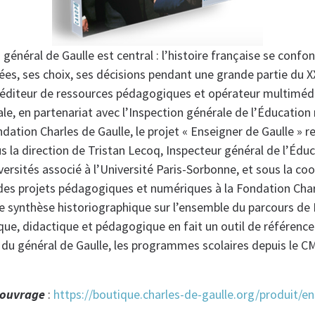
énéral de Gaulle est central : l’histoire française se confon
es, ses choix, ses décisions pendant une grande partie du XX
 éditeur de ressources pédagogiques et opérateur multimédi
le, en partenariat avec l’Inspection générale de l’Éducation
ndation Charles de Gaulle, le projet « Enseigner de Gaulle » r
s la direction de Tristan Lecoq, Inspecteur général de l’Édu
ersités associé à l’Université Paris-Sorbonne, et sous la co
e des projets pédagogiques et numériques à la Fondation Char
ne synthèse historiographique sur l’ensemble du parcours de 
e, didactique et pédagogique en fait un outil de référence p
e du général de Gaulle, les programmes scolaires depuis le CM
 ouvrage
:
https://boutique.charles-de-gaulle.org/produit/en