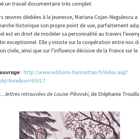
ué un travail documentaire très complet.
rs œuvres dédiées à la jeunesse, Mariana Cojan-Negulescu a 
émarche historique son propre point de vue, parfaitement ad
quel est en droit de modeler sa personnalité au travers l’ex
n exceptionnel. Elle y insiste sur la coopération entre nos d
n civile, ainsi que sur l’influence décisive de la France sur le
 ouvrage
:
http://www.editions-harmattan.fr/index.asp?
obj=livre&no=65317
ur…lettres retrouvées de Louise Pikovski,
de Stéphanie Trouill