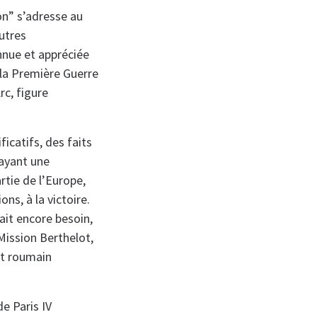
ion” s’adresse au
utres
onnue et appréciée
la Première Guerre
rc, figure
icatifs, des faits
 ayant une
tie de l’Europe,
ns, à la victoire.
ait encore besoin,
Mission Berthelot,
tat roumain
de Paris IV