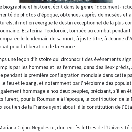
re biographie et histoire, écrit dans le genre “document-fict
émenté de photos d’époque, obtenues auprès de musées et a
urels, il met en exergue le destin exceptionnel de la plus c
 roumaine, Ecaterina Teodoroiu, tombée au combat pendant 
omparée le lendemain de sa mort, à juste titre, à Jeanne d’A
at pour la libération de la France.
s une leçon d’histoire qui circonscrit des événements signif
mplis par les hommes et les femmes, dans des lieux précis,
 pendant la première conflagration mondiale dans cette par
 le feu et le sang, et notamment par l’héroïsme des populatio
galement hommage à nos deux peuples, précisant, s’il en ét
 furent, pour la Roumanie à l’époque, la contribution de la 
ux soutien de la France ayant abouti à la constitution de l’E
 Mariana Cojan-Negulescu, docteur ès lettres de l’Université 