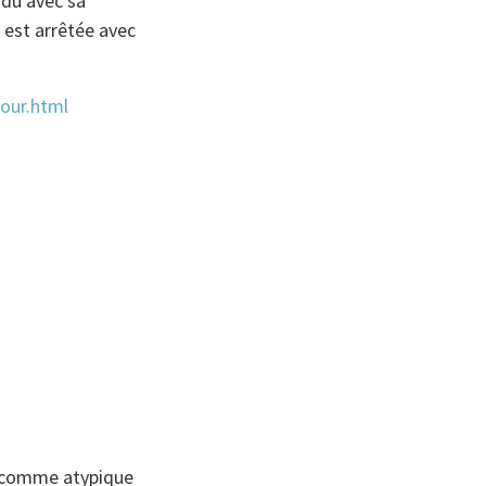
ndu avec sa
e est arrêtée avec
our.html
ré comme atypique