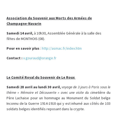
Association du Souvenir aux Morts des Armées de
Champagne-Navarin
Samedi 14 avril,
à 10h30, Assemblée Générale à la salle des
fêtes de MONTHOIS (08).
Pour en savoir plus
:
http://asmac.fr/index.htm
Contact :
x.gouraud@orange.fr
Le Comité Royal du Souvenir de Le Roux
Samedi 28 avril au lundi 30 avril,
voyage de 3 jours à Paris
sous le
thème « Mémoire et Découverte
»
avec une visite du c
imetière du
Père Lachaise pour un hommage au Monument du Soldat belge
Inconnu de la Guerre 1914-1918 qui y est inhumé aux côtés de 103
soldats belges identifiés reposant dans la crypte.