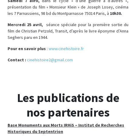
Samedi 7 avril,
dans le cycle « d’une guerre à d’autres »,
présentation du film « Monsieur Klein » de Joseph Losey, cinéma
les 7 Parnassiens, 98 bd du Montparnasse 75014 Paris, à
10h30.
Mercredi 25 avril,
séance spéciale pour la première sortie du
film de Christian Petzold, Transit, d’après le livre éponyme d’Anna
Seghers paru en 1944.
Pour en savoir plus
:
www.cinehistoire.fr
Contact :
cinehistoire2@gmail.com
Les publications de
nos partenaires
Base Monuments aux Morts
IRHiS – Institut de Recherches
Historiques du Septentrion