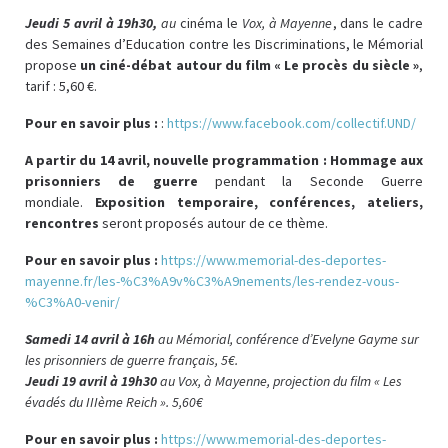
Jeudi 5 avril à 19h30,
au
cinéma le
Vox, à Mayenne
, dans le cadre
des Semaines d’Education contre les Discriminations, le Mémorial
propose
un ciné-débat autour du film « Le procès du siècle »
,
tarif : 5,60 €.
Pour en savoir plus :
:
https://www.facebook.com/collectif.UND/
A partir du 14 avril,
nouvelle programmation
:
Hommage aux
prisonniers de guerre
pendant la Seconde Guerre
mondiale.
Exposition temporaire, conférences, ateliers,
rencontres
seront proposés autour de ce thème.
Pour en savoir plus :
https://www.memorial-des-deportes-
mayenne.fr/les-%C3%A9v%C3%A9nements/les-rendez-vous-
%C3%A0-venir/
Samedi 14 avril à 16h
au Mémorial, conférence d’Evelyne Gayme sur
les prisonniers de guerre français, 5€.
Jeudi 19 avril
à 19h30
au Vox, à Mayenne, projection du film « Les
évadés du IIIème Reich ». 5,60€
Pour en savoir plus :
https://www.memorial-des-deportes-