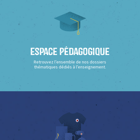
Espace Pédagogique
Retrouvez l’ensemble de nos dossiers
thématiques dédiés à l’enseignement.