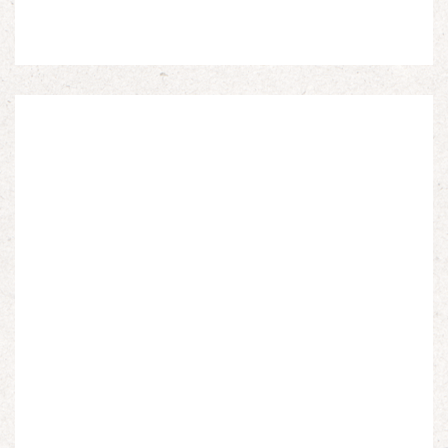
Espagnols en Limousin et a particulièrement étudié
leur accueil après la guerre d’Espagne et leur […]