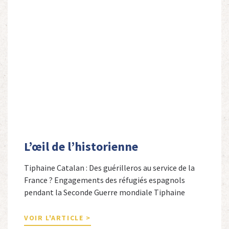
L’œil de l’historienne
Tiphaine Catalan : Des guérilleros au service de la
France ? Engagements des réfugiés espagnols
pendant la Seconde Guerre mondiale Tiphaine
Catalan est professeure agrégée d’espagnol dans le
secondaire et docteure en études hispaniques. Elle
VOIR L'ARTICLE >
est spécialiste de l’histoire contemporaine des