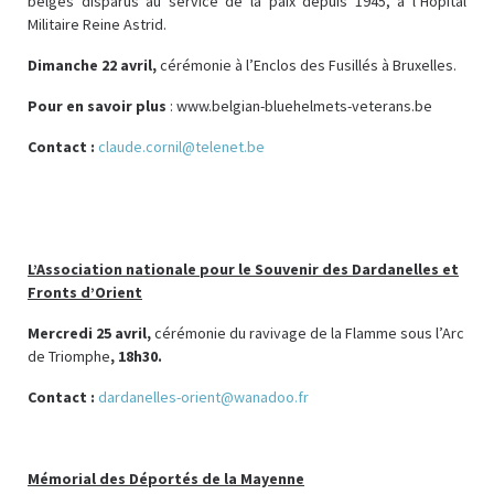
belges disparus au service de la paix depuis 1945, à l’Hôpital
Militaire Reine Astrid.
Dimanche 22 avril,
cérémonie à l’Enclos des Fusillés à Bruxelles.
Pour en savoir plus
: www.belgian-bluehelmets-veterans.be
Contact :
claude.cornil@telenet.be
L’Association nationale pour le Souvenir des Dardanelles et
Fronts d’Orient
Mercredi 25 avril,
cérémonie du ravivage de la Flamme sous l’Arc
de Triomphe
, 18h30.
Contact :
dardanelles-orient@wanadoo.fr
Mémorial
des Déportés de la Mayenne