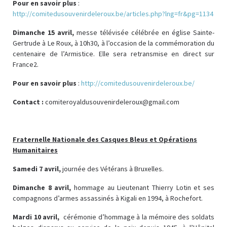
Pour en savoir plus
:
http://comitedusouvenirdeleroux.be/articles.php?lng=fr&pg=1134
Dimanche 15 avril,
messe télévisée célébrée en église Sainte-
Gertrude à Le Roux, à 10h30, à l’occasion de la commémoration du
centenaire de l’Armistice. Elle sera retransmise en direct sur
France2.
Pour en savoir plus
:
http://comitedusouvenirdeleroux.be/
Contact :
comiteroyaldusouvenirdeleroux@gmail.com
Fraternelle Nationale des Casques Bleus et Opérations
Humanitaires
Samedi 7 avril,
journée des Vétérans à Bruxelles.
Dimanche 8 avril,
hommage au Lieutenant Thierry Lotin et ses
compagnons d’armes assassinés à Kigali en 1994, à Rochefort.
Mardi 10 avril,
cérémonie d’hommage à la mémoire des soldats