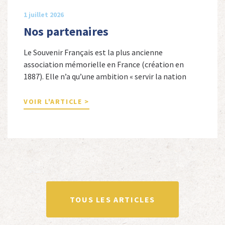
1 juillet 2026
Nos partenaires
Le Souvenir Français est la plus ancienne
association mémorielle en France (création en
1887). Elle n’a qu’une ambition « servir la nation
républicaine » en sauvegardant la mémoire
nationale de la France. Afin d’atteindre cet objectif,
VOIR L'ARTICLE >
Le Souvenir Français entretient des liens amicaux
avec de nombreuses associations qui œuvrent en
totalité ou partiellement afin de faire vivre […]
TOUS LES ARTICLES