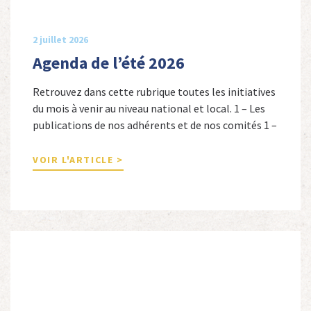
2 juillet 2026
Agenda de l’été 2026
Retrouvez dans cette rubrique toutes les initiatives
du mois à venir au niveau national et local. 1 – Les
publications de nos adhérents et de nos comités 1 –
Combattants de l’Empire : 1939-1945, Michel
Cordeboeuf, Christophe Touron et Agnès Dioné,
VOIR L'ARTICLE >
Nouvelles Sources Éditions, 2026. Ils venaient
d’Afrique du Nord, d’Afrique subsaharienne et des
autres […]