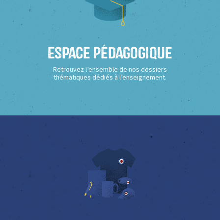
Espace Pédagogique
Retrouvez l’ensemble de nos dossiers
thématiques dédiés à l’enseignement.