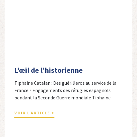
L’œil de l’historienne
Tiphaine Catalan : Des guérilleros au service de la
France ? Engagements des réfugiés espagnols
pendant la Seconde Guerre mondiale Tiphaine
Catalan est professeure agrégée d’espagnol dans le
secondaire et docteure en études hispaniques. Elle
VOIR L'ARTICLE >
est spécialiste de l’histoire contemporaine des
Espagnols en Limousin et a particulièrement étudié
leur accueil après la guerre d’Espagne et leur […]