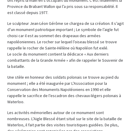
ont repris la main en s’occupant du monument. C’est finalement la
Province du Brabant Wallon qui l’a pris sous sa responsabilité. Il
est classé depuis 1977.
Le sculpteur Jean-Léon Gérôme se chargea de sa création. Il s’agit
d’un monument patriotique important ; Le symbole de l’aigle fut
choisi car il est au sommet des drapeaux des armées
napoléoniennes. Le rocher sur lequel l’oiseau blessé se trouve
rappelle le rocher de Sainte-Hélène où Napoléon fut exilé.
Le socle du monument contient la dédicace « Aux derniers
combattants de la Grande Armée » afin de rappeler le Souvenir de
la bataille.
Une stèle en honneur des soldats polonais se trouve au pied du
monument ; elle a été inaugurée par L’Association pour la
Conservation des Monuments Napoléoniens en 1990 et elle
rappelle le sacrifice de l’escadron des chevaux-légers polonais à
Waterloo.
Les activités mémorielles autour de ce monument sont
nombreuses. L’Aigle Blessé étant situé sur le site de la bataille de
Waterloo, il fait partie des visites touristiques guidées. De plus,
des cérémonies sont organisées par des associations