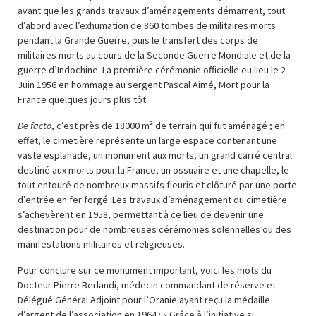
avant que les grands travaux d’aménagements démarrent, tout
d’abord avec l’exhumation de 860 tombes de militaires morts
pendant la Grande Guerre, puis le transfert des corps de
militaires morts au cours de la Seconde Guerre Mondiale et de la
guerre d’Indochine. La première cérémonie officielle eu lieu le 2
Juin 1956 en hommage au sergent Pascal Aimé, Mort pour la
France quelques jours plus tôt.
De facto
, c’est près de 18000 m² de terrain qui fut aménagé ; en
effet, le cimetière représente un large espace contenant une
vaste esplanade, un monument aux morts, un grand carré central
destiné aux morts pour la France, un ossuaire et une chapelle, le
tout entouré de nombreux massifs fleuris et clôturé par une porte
d’entrée en fer forgé. Les travaux d’aménagement du cimetière
s’achevèrent en 1958, permettant à ce lieu de devenir une
destination pour de nombreuses cérémonies solennelles ou des
manifestations militaires et religieuses.
Pour conclure sur ce monument important, voici les mots du
Docteur Pierre Berlandi, médecin commandant de réserve et
Délégué Général Adjoint pour l’Oranie ayant reçu la médaille
d’argent de l’association en 1964 : « Grâce à l’initiative si