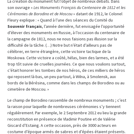
La création du monument fut l’objet de nombreux débats. Dans
son ouvrage «
Les Monuments Français du Centenaire de 1812 et les
Cérémonies de Borodino et de Moscou
» datant de 1912, le Colonel
Fleury explique : « Quand à l’une des séances du Comité du
Souvenir français
, l’année dernière, fut envisagée l’opportunité
d’élever des monuments en Russie, à l’occasion du centenaire de
la campagne de 1812, nous ne nous faisions pas illusion sur la
difficulté de la tâche. (…) Notre but n’était d’ailleurs pas de
célébrer, en terre étrangère, cette victoire tactique de la
Moskowa. Cette victoire a coûté, hélas, bien des larmes, et a été
trop tôt suivie de cruelles journées. Ce que nous voulions surtout,
c’était honorer les tombes de nos héros, de ces milliers de héros
qui reposent là-bas, un peu partout, à Wilna, à Smolensk, aux
bords de la Bérésina, comme dans les champs de Borodino ou au
cimetière de Moscou. »
Le champ de Borodino rassemble de nombreux monuments ; c’est
la raison pour laquelle de nombreuses cérémonies s’y tiennent
régulièrement. Par exemple, le 2 Septembre 2012 eu lieu la grande
reconstitution en présence de Vladimir Poutine et de Valérie
Giscard d’Estaing. A cette occasion, près de 3000 acteurs en
costume d’époque armés de sabres et d’épées étaient présents.