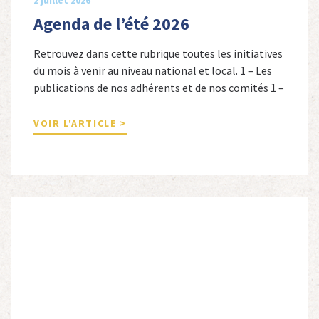
Agenda de l’été 2026
Retrouvez dans cette rubrique toutes les initiatives
du mois à venir au niveau national et local. 1 – Les
publications de nos adhérents et de nos comités 1 –
Combattants de l’Empire : 1939-1945, Michel
Cordeboeuf, Christophe Touron et Agnès Dioné,
VOIR L'ARTICLE >
Nouvelles Sources Éditions, 2026. Ils venaient
d’Afrique du Nord, d’Afrique subsaharienne et des
autres […]