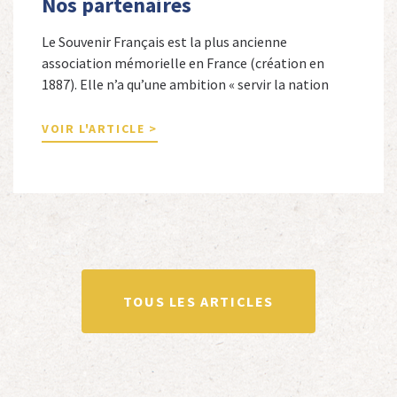
Nos partenaires
Le Souvenir Français est la plus ancienne
association mémorielle en France (création en
1887). Elle n’a qu’une ambition « servir la nation
républicaine » en sauvegardant la mémoire
nationale de la France. Afin d’atteindre cet objectif,
VOIR L'ARTICLE >
Le Souvenir Français entretient des liens amicaux
avec de nombreuses associations qui œuvrent en
totalité ou partiellement afin de faire vivre […]
TOUS LES ARTICLES