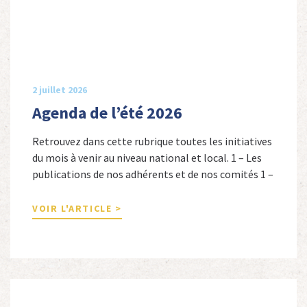
2 juillet 2026
Agenda de l’été 2026
Retrouvez dans cette rubrique toutes les initiatives
du mois à venir au niveau national et local. 1 – Les
publications de nos adhérents et de nos comités 1 –
Combattants de l’Empire : 1939-1945, Michel
Cordeboeuf, Christophe Touron et Agnès Dioné,
VOIR L'ARTICLE >
Nouvelles Sources Éditions, 2026. Ils venaient
d’Afrique du Nord, d’Afrique subsaharienne et des
autres […]