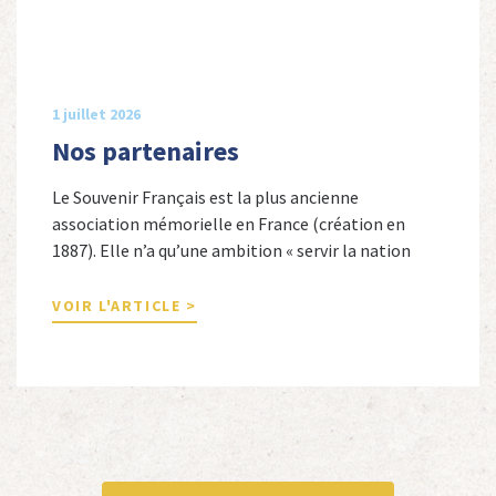
1 juillet 2026
Nos partenaires
Le Souvenir Français est la plus ancienne
association mémorielle en France (création en
1887). Elle n’a qu’une ambition « servir la nation
républicaine » en sauvegardant la mémoire
nationale de la France. Afin d’atteindre cet objectif,
VOIR L'ARTICLE >
Le Souvenir Français entretient des liens amicaux
avec de nombreuses associations qui œuvrent en
totalité ou partiellement afin de faire vivre […]