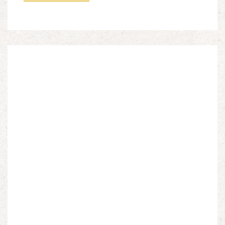
Nouvelles Sources Éditions, 2026. Ils venaient
d’Afrique du Nord, d’Afrique subsaharienne et des
autres […]