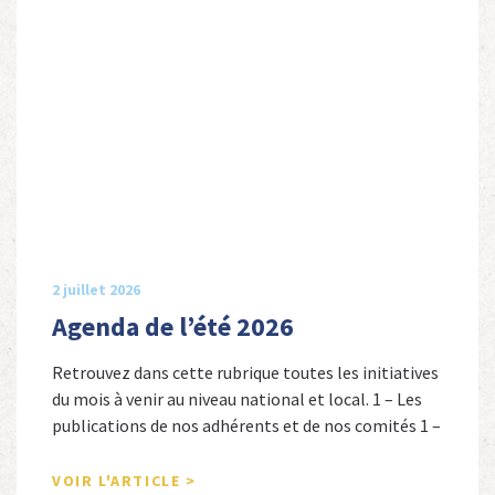
2 juillet 2026
Agenda de l’été 2026
Retrouvez dans cette rubrique toutes les initiatives
du mois à venir au niveau national et local. 1 – Les
publications de nos adhérents et de nos comités 1 –
Combattants de l’Empire : 1939-1945, Michel
Cordeboeuf, Christophe Touron et Agnès Dioné,
VOIR L'ARTICLE >