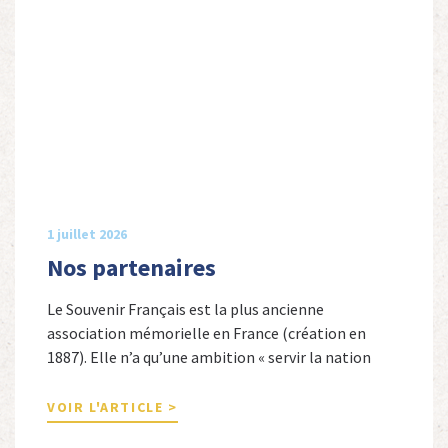
1 juillet 2026
Nos partenaires
Le Souvenir Français est la plus ancienne
association mémorielle en France (création en
1887). Elle n’a qu’une ambition « servir la nation
républicaine » en sauvegardant la mémoire
nationale de la France. Afin d’atteindre cet objectif,
VOIR L'ARTICLE >
Le Souvenir Français entretient des liens amicaux