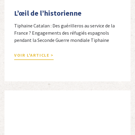
L’œil de l’historienne
Tiphaine Catalan : Des guérilleros au service de la
France ? Engagements des réfugiés espagnols
pendant la Seconde Guerre mondiale Tiphaine
Catalan est professeure agrégée d’espagnol dans le
secondaire et docteure en études hispaniques. Elle
VOIR L'ARTICLE >
est spécialiste de l’histoire contemporaine des
Espagnols en Limousin et a particulièrement étudié
leur accueil après la guerre d’Espagne et leur […]