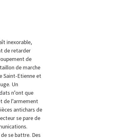
aît inexorable,
t de retarder
 groupement de
taillon de marche
 Saint-Etienne et
ouge. Un
dats n’ont que
et de l’armement
pièces antichars de
 secteur se pare de
munications.
 de se battre. Des