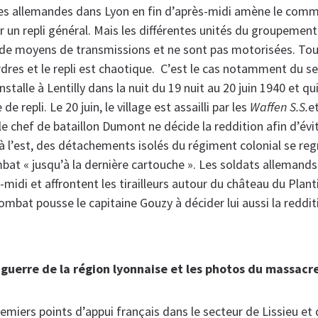
pes allemandes dans Lyon en fin d’après-midi amène le co
r un repli général. Mais les différentes unités du groupeme
de moyens de transmissions et ne sont pas motorisées. Tou
rdres et le repli est chaotique. C’est le cas notamment du s
installe à Lentilly dans la nuit du 19 nuit au 20 juin 1940 et q
de repli. Le 20 juin, le village est assailli par les
Waffen S.S.
e
e chef de bataillon Dumont ne décide la reddition afin d’évit
s à l’est, des détachements isolés du régiment colonial se re
at « jusqu’à la dernière cartouche ». Les soldats allemands 
s-midi et affrontent les tirailleurs autour du château du Plan
ombat pousse le capitaine Gouzy à décider lui aussi la reddit
 guerre de la région lyonnaise et les photos du massacr
emiers points d’appui français dans le secteur de Lissieu et 