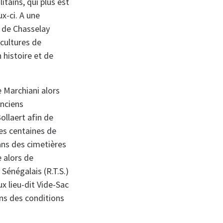
itains, qui plus est
x-ci. A une
t de Chasselay
 cultures de
histoire et de
e Marchiani alors
anciens
ollaert afin de
des centaines de
dans des cimetières
e alors de
Sénégalais (R.T.S.)
ux lieu-dit Vide-Sac
ans des conditions