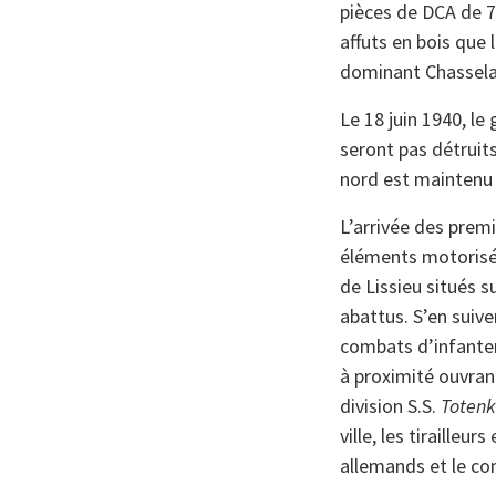
pièces de DCA de 7
affuts en bois que l
dominant Chasselay 
Le 18 juin 1940, le
seront pas détruit
nord est maintenu e
L’arrivée des prem
éléments motoris
de Lissieu situés 
abattus. S’en suiv
combats d’infanter
à proximité ouvran
division S.S.
Totenk
ville, les tirailleu
allemands et le co