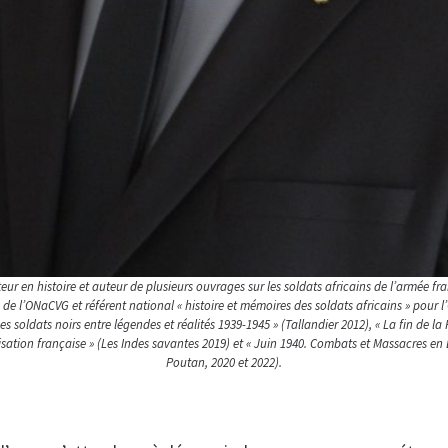
eur en histoire et auteur de plusieurs ouvrages sur les soldats africains de l’armée fran
e l’ONaCVG et référent national « histoire et mémoires des soldats africains » pour l’
Les soldats noirs entre légendes et réalités 1939-1945 » (Tallandier 2012), « La fin de la
isation française » (Les Indes savantes 2019) et « Juin 1940. Combats et Massacres en
Poutan, 2020 et 2022).