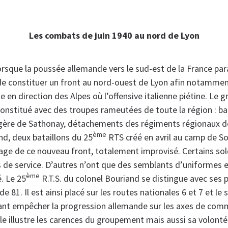
Les combats de juin 1940 au nord de Lyon
lorsque la poussée allemande vers le sud-est de la France par
 de constituer un front au nord-ouest de Lyon afin notammen
 en direction des Alpes où l’offensive italienne piétine. Le
onstitué avec des troupes rameutées de toute la région : ba
ngère de Sathonay, détachements des régiments régionaux de
ème
d, deux bataillons du 25
RTS créé en avril au camp de S
ge de ce nouveau front, totalement improvisé. Certains sol
de service. D’autres n’ont que des semblants d’uniformes 
ème
. Le 25
R.T.S. du colonel Bouriand se distingue avec ses 
e 81. Il est ainsi placé sur les routes nationales 6 et 7 et le
ant empêcher la progression allemande sur les axes de com
ible illustre les carences du groupement mais aussi sa volonté