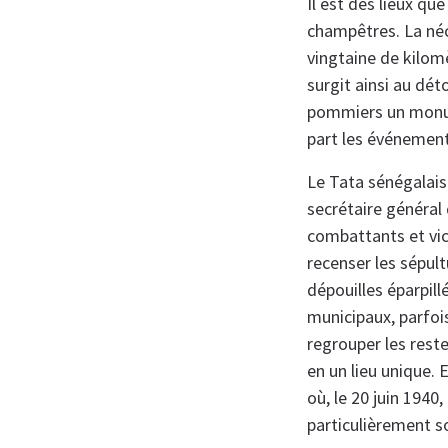
Il est des lieux qu
champêtres. La néc
vingtaine de kilom
surgit ainsi au dé
pommiers un monume
part les événements
Le Tata sénégalais 
secrétaire général
combattants et vict
recenser les sépult
dépouilles éparpill
municipaux, parfois
regrouper les reste
en un lieu unique. 
où, le 20 juin 194
particulièrement s