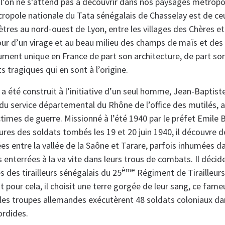
e l’on ne s’attend pas à découvrir dans nos paysages métropol
ropole nationale du Tata sénégalais de Chasselay est de ceu
ètres au nord-ouest de Lyon, entre les villages des Chères e
tour d’un virage et au beau milieu des champs de maïs et des
nt unique en France de part son architecture, de part son 
 tragiques qui en sont à l’origine.
a été construit à l’initiative d’un seul homme, Jean-Baptist
 du service départemental du Rhône de l’office des mutilés, 
imes de guerre. Missionné à l’été 1940 par le préfet Emile B
ures des soldats tombés les 19 et 20 juin 1940, il découvre 
ées entre la vallée de la Saône et Tarare, parfois inhumées 
 enterrées à la va vite dans leurs trous de combats. Il décid
ème
s des tirailleurs sénégalais du 25
Régiment de Tirailleurs 
Et pour cela, il choisit une terre gorgée de leur sang, ce fame
0, les troupes allemandes exécutèrent 48 soldats coloniaux d
ordides.