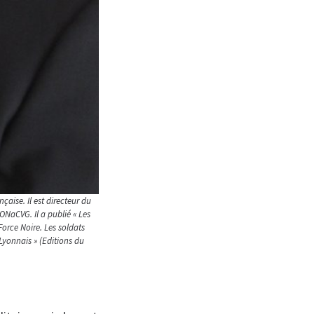
çaise. Il est directeur du
ONaCVG. Il a publié « Les
 Force Noire. Les soldats
 Lyonnais » (Editions du