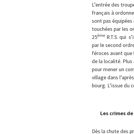
L’entrée des trou
français à ordonne
sont pas équipées 
touchées par les o
ème
25
R.T.S. qui s’
par le second ordre 
féroces avant que l
de la localité. Plu
pour mener un comb
village dans l’aprè
bourg. L’issue du c
Les crimes de
Dès la chute des pr