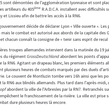
5 sont démontées de l’agglomération lyonnaise et sont plac
ème
es artilleurs du 405
R.A.D.C.A. installent avec difficultés 
et Lissieu afin de battre les accès à la RN6.
 gouvernement décide de déclarer Lyon « Ville ouverte ». Les p
s mais le combat est autorisé aux abords de la capitale des G
t chacun connaît la consigne de « tenir sans esprit de recul 
ières troupes allemandes intervient dans la matinée du 19 ju
és du régiment
GrossDeutschland
abordent les points d’appu
sur la RN6. Agitant un drapeau blanc, les premiers éléments 
ent plusieurs heures de combats marqués par des duels d’artil
ie. Le couvent de Montluzin tombe vers 16h ainsi que les po
t la RN6 aux blindés allemands. Plus tard dans l’après-midi,
opf
abordent la ville de l’Arbresles par la RN7. Retranchés su
rs empêchent le franchissement de la rivière. La ville est prise 
mbat dure plusieurs heures là encore.