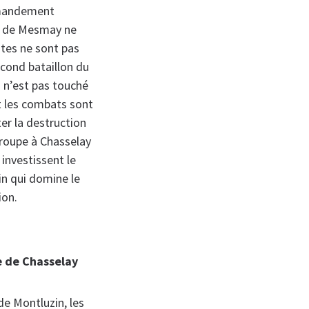
mmandement
nt de Mesmay ne
tes ne sont pas
econd bataillon du
ui n’est pas touché
t les combats sont
er la destruction
groupe à Chasselay
investissent le
tin qui domine le
ion.
e de Chasselay
de Montluzin, les