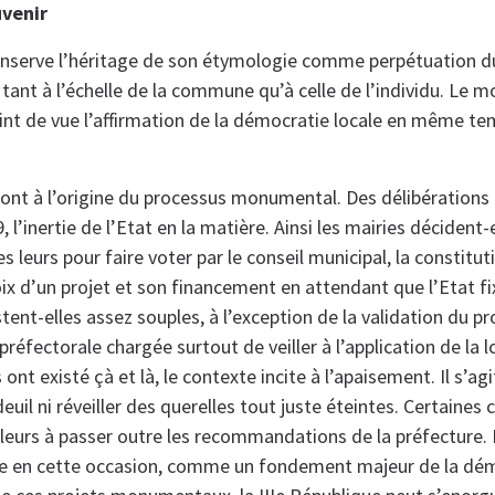
venir
conserve l’héritage de son étymologie comme perpétuation d
 tant à l’échelle de la commune qu’à celle de l’individu. Le
int de vue l’affirmation de la démocratie locale en même t
sont à l’origine du processus monumental. Des délibérations
, l’inertie de l’Etat en la matière. Ainsi les mairies décident-
es leurs pour faire voter par le conseil municipal, la constitu
ix d’un projet et son financement en attendant que l’Etat fi
stent-elles assez souples, à l’exception de la validation du pr
éfectorale chargée surtout de veiller à l’application de la loi
 ont existé çà et là, le contexte incite à l’apaisement. Il s’ag
 deuil ni réveiller des querelles tout juste éteintes. Certain
lleurs à passer outre les recommandations de la préfecture. L
tre en cette occasion, comme un fondement majeur de la dém