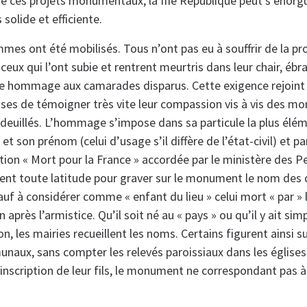
de ces projets monumentaux, la IIIe République peut s’enorgue
 solide et efficiente.
mmes ont été mobilisés. Tous n’ont pas eu à souffrir de la 
 ceux qui l’ont subie et rentrent meurtris dans leur chair, ébra
re hommage aux camarades disparus. Cette exigence rejoint 
s de témoigner très vite leur compassion vis à vis des mort
deuillés. L’hommage s’impose dans sa particule la plus élémen
t son prénom (celui d’usage s’il diffère de l’état-civil) et pa
ion « Mort pour la France » accordée par le ministère des P
nt toute latitude pour graver sur le monument le nom des 
auf à considérer comme « enfant du lieu » celui mort « par » l
 après l’armistice. Qu’il soit né au « pays » ou qu’il y ait si
on, les mairies recueillent les noms. Certains figurent ainsi s
x, sans compter les relevés paroissiaux dans les églises. 
’inscription de leur fils, le monument ne correspondant pas à