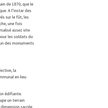
ain de 1870, que le
e. A l’instar des
s sur le fût, les
he, une fois
rmalisé assez vite
our les soldats du
hacun des monuments
ective, la
ommunal en lieu
on édifiante.
upe un terrain
e dimension sacrée