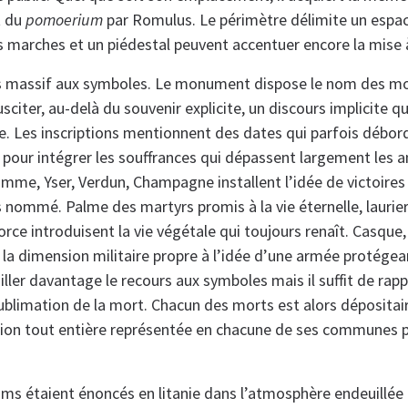
t du
pomoerium
par Romulus. Le périmètre délimite un espa
s marches et un piédestal peuvent accentuer encore la mise 
rs massif aux symboles. Le monument dispose le nom des mo
sciter, au-delà du souvenir explicite, un discours implicite 
e. Les inscriptions mentionnent des dates qui parfois débor
pour intégrer les souffrances qui dépassent largement les a
omme, Yser, Verdun, Champagne installent l’idée de victoire
s nommé. Palme des martyrs promis à la vie éternelle, lauriers
orce introduisent la vie végétale qui toujours renaît. Casque,
la dimension militaire propre à l’idée d’une armée protégeant
ailler davantage le recours aux symboles mais il suffit de rapp
sublimation de la mort. Chacun des morts est alors déposita
ation tout entière représentée en chacune de ses communes
ms étaient énoncés en litanie dans l’atmosphère endeuillée