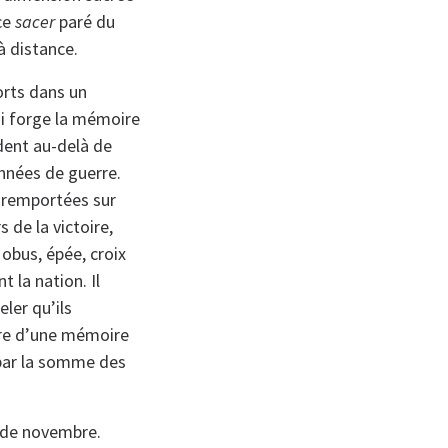
ce
sacer
paré du
à distance.
rts dans un
qui forge la mémoire
dent au-delà de
nnées de guerre.
s remportées sur
 de la victoire,
 obus, épée, croix
 la nation. Il
eler qu’ils
ire d’une mémoire
 par la somme des
 de novembre.