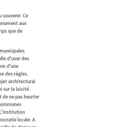
u souvenir. Ce
 monument aux
emps que de
 municipales
elle d’user des
tion d’une
xe des règles.
ojet architectural
 sur la laïcité.
it de ne pas heurter
es communes
’institution
ocratie locale. A