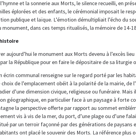
 l’hymne et la sonnerie aux Morts, le silence recueilli, en pré
illes éplorées et des enfants, le cérémonial imposait le resp
ion publique et laïque. L’émotion démultipliait l’écho du sou
u monument, dans ces temps ritualisés, la mémoire de 14-18
histoire
r aujourd’hui le monument aux Morts devenu à l’excès lieu
ar la République pour en faire le dépositaire de sa liturgie of
n écrin communal renseigne sur le regard porté par les habit
le choix de l’emplacement obéit à la polarité de la mairie, de l
radier d’une dimension civique, religieuse ou funéraire. Mais i
ion géographique, en particulier face à un paysage à forte c
ntagne la perspective offerte par rapport au sommet embléma
nement vis à vis de la mer, du port, d’une plage ou d’une falai
titué par un terroir façonné par des générations de paysans en
abitants ont placé le souvenir des Morts. La référence plus o