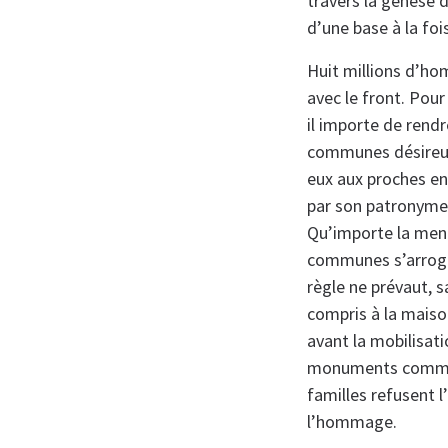
travers la genèse 
d’une base à la fois
Huit millions d’ho
avec le front. Pour
il importe de rend
communes désireuse
eux aux proches en
par son patronyme e
Qu’importe la ment
communes s’arroge
règle ne prévaut, s
compris à la maison
avant la mobilisati
monuments communau
familles refusent l
l’hommage.