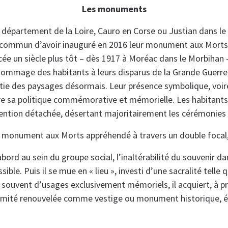
Les monuments
département de la Loire, Cauro en Corse ou Justian dans le 
ommun d’avoir inauguré en 2016 leur monument aux Morts. 
cée un siècle plus tôt – dès 1917 à Moréac dans le Morbihan –
 hommage des habitants à leurs disparus de la Grande Guer
tie des paysages désormais. Leur présence symbolique, voire
ire sa politique commémorative et mémorielle. Les habitants
ention détachée, désertant majoritairement les cérémonies of
u monument aux Morts appréhendé à travers un double focal, 
bord au sein du groupe social, l’inaltérabilité du souvenir d
ible. Puis il se mue en « lieu », investi d’une sacralité telle
 souvent d’usages exclusivement mémoriels, il acquiert, à pr
timité renouvelée comme vestige ou monument historique, é