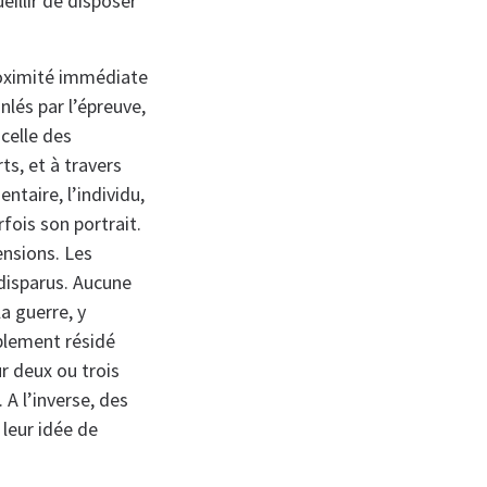
illir de disposer
proximité immédiate
nlés par l’épreuve,
celle des
s, et à travers
taire, l’individu,
rfois son portrait.
ensions. Les
disparus. Aucune
a guerre, y
mplement résidé
ur deux ou trois
A l’inverse, des
 leur idée de