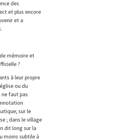
sence des
ect et plus encore
venir et a
.
 de mémoire et
ficielle ?
ants à leur propre
’église ou du
l ne faut pas
onnotation
tique; sur le
se ; dans le village
 dit long sur la
u moins subtile à