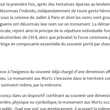
ur la première fois, après des tentatives éparses au lendem
ésormais l’individu, indépendamment de toute geste héroïqu
ous la colonne de Juillet à Paris et dont les noms sont gravé
 guerre ont désormais leur nom sur un monument. La démarc
locale, rejoint ainsi le principe de la sépulture individuelle fo
hécatombes de 1914, alors que prévalait la fosse commune p
 s’érige en composante essentielle du souvenir porté par c
ose à l’exigence du souvenir déjà chargé d’une dimension aff
ieu. Le monument aux Morts s’enracine dans le territoire c
i, surinvesti même, par la mémoire.
t conçu dans un dispositif conférant au souvenir une dimensi
arrière, physique ou symbolique, le monument aux Morts occ
ce public. Quel que soit son emplacement, il acquiert la mêm