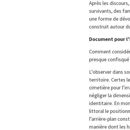
Après les discours,
survivants, des fam
une forme de dévot
construit autour d
Document pour l’
Comment considére
presque confisqué p
L’observer dans so
territoire. Certes 
cimetière pour l’ir
négliger la dimens
identitaire. En mo
littoral le position
l’arrière-plan cons
manière dont les h