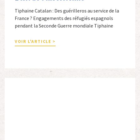
Tiphaine Catalan : Des guérilleros au service de la
France ? Engagements des réfugiés espagnols
pendant la Seconde Guerre mondiale Tiphaine
Catalan est professeure agrégée d’espagnol dans le
secondaire et docteure en études hispaniques. Elle
VOIR L'ARTICLE >
est spécialiste de l’histoire contemporaine des
Espagnols en Limousin et a particulièrement étudié
leur accueil après la guerre d’Espagne et leur […]