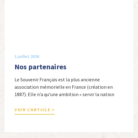
1 juillet 2026
Nos partenaires
Le Souvenir Français est la plus ancienne
association mémorielle en France (création en
1887). Elle n’a qu’une ambition « servir la nation
républicaine » en sauvegardant la mémoire
nationale de la France. Afin d’atteindre cet objectif,
VOIR L'ARTICLE >
Le Souvenir Français entretient des liens amicaux
avec de nombreuses associations qui œuvrent en
totalité ou partiellement afin de faire vivre […]