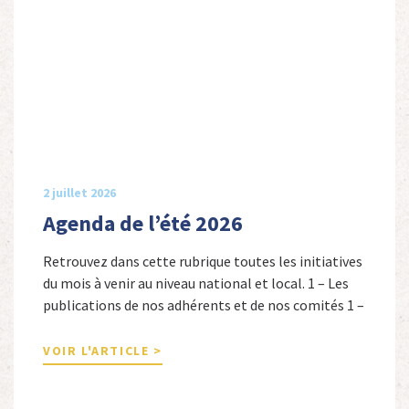
2 juillet 2026
Agenda de l’été 2026
Retrouvez dans cette rubrique toutes les initiatives
du mois à venir au niveau national et local. 1 – Les
publications de nos adhérents et de nos comités 1 –
Combattants de l’Empire : 1939-1945, Michel
Cordeboeuf, Christophe Touron et Agnès Dioné,
VOIR L'ARTICLE >
Nouvelles Sources Éditions, 2026. Ils venaient
d’Afrique du Nord, d’Afrique subsaharienne et des