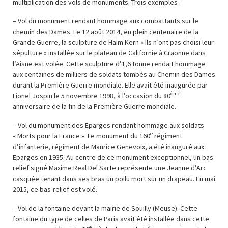
multiplication des vols de monuments. Trois exemples :
– Vol du monument rendant hommage aux combattants sur le
chemin des Dames. Le 12 août 2014, en plein centenaire de la
Grande Guerre, la sculpture de Haïm Kern « Ils n’ont pas choisi leur
sépulture » installée sur le plateau de Californie à Craonne dans
l’Aisne est volée. Cette sculpture d’1,6 tonne rendait hommage
aux centaines de milliers de soldats tombés au Chemin des Dames
durant la Première Guerre mondiale. Elle avait été inaugurée par
ème
Lionel Jospin le 5 novembre 1998, à l’occasion du 80
anniversaire de la fin de la Première Guerre mondiale.
– Vol du monument des Eparges rendant hommage aux soldats
e
« Morts pour la France ». Le monument du 160
régiment
d’infanterie, régiment de Maurice Genevoix, a été inauguré aux
Eparges en 1935. Au centre de ce monument exceptionnel, un bas-
relief signé Maxime Real Del Sarte représente une Jeanne d’Arc
casquée tenant dans ses bras un poilu mort sur un drapeau. En mai
2015, ce bas-relief est volé.
– Vol de la fontaine devant la mairie de Souilly (Meuse). Cette
fontaine du type de celles de Paris avait été installée dans cette
e