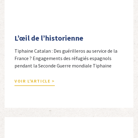
L’œil de l’historienne
Tiphaine Catalan : Des guérilleros au service de la
France ? Engagements des réfugiés espagnols
pendant la Seconde Guerre mondiale Tiphaine
Catalan est professeure agrégée d’espagnol dans le
secondaire et docteure en études hispaniques. Elle
VOIR L'ARTICLE >
est spécialiste de l’histoire contemporaine des
Espagnols en Limousin et a particulièrement étudié
leur accueil après la guerre d’Espagne et leur […]