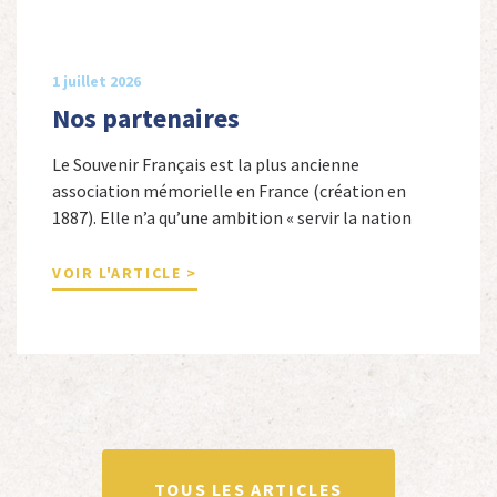
1 juillet 2026
Nos partenaires
Le Souvenir Français est la plus ancienne
association mémorielle en France (création en
1887). Elle n’a qu’une ambition « servir la nation
républicaine » en sauvegardant la mémoire
nationale de la France. Afin d’atteindre cet objectif,
VOIR L'ARTICLE >
Le Souvenir Français entretient des liens amicaux
avec de nombreuses associations qui œuvrent en
totalité ou partiellement afin de faire vivre […]
TOUS LES ARTICLES