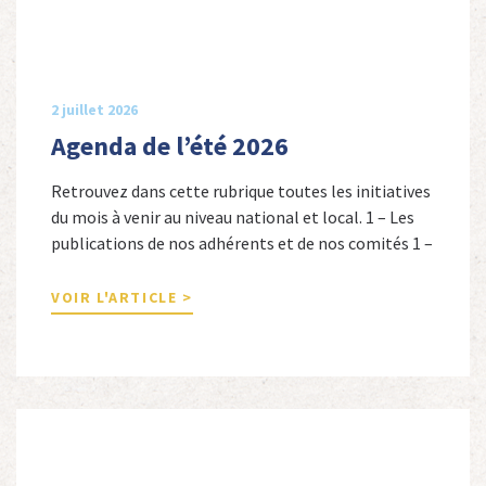
2 juillet 2026
Agenda de l’été 2026
Retrouvez dans cette rubrique toutes les initiatives
du mois à venir au niveau national et local. 1 – Les
publications de nos adhérents et de nos comités 1 –
Combattants de l’Empire : 1939-1945, Michel
Cordeboeuf, Christophe Touron et Agnès Dioné,
VOIR L'ARTICLE >
Nouvelles Sources Éditions, 2026. Ils venaient
d’Afrique du Nord, d’Afrique subsaharienne et des
autres […]