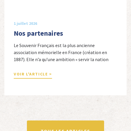
1 juillet 2026
Nos partenaires
Le Souvenir Français est la plus ancienne
association mémorielle en France (création en
1887). Elle n’a qu’une ambition « servir la nation
républicaine » en sauvegardant la mémoire
nationale de la France. Afin d’atteindre cet objectif,
VOIR L'ARTICLE >
Le Souvenir Français entretient des liens amicaux
avec de nombreuses associations qui œuvrent en
totalité ou partiellement afin de faire vivre […]
TOUS LES ARTICLES