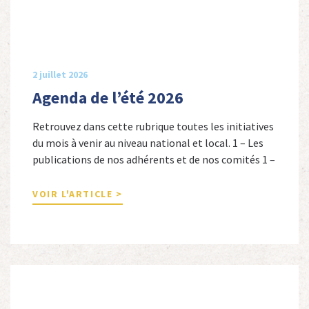
2 juillet 2026
Agenda de l’été 2026
Retrouvez dans cette rubrique toutes les initiatives
du mois à venir au niveau national et local. 1 – Les
publications de nos adhérents et de nos comités 1 –
Combattants de l’Empire : 1939-1945, Michel
Cordeboeuf, Christophe Touron et Agnès Dioné,
VOIR L'ARTICLE >
Nouvelles Sources Éditions, 2026. Ils venaient
d’Afrique du Nord, d’Afrique subsaharienne et des
autres […]