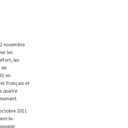
 2 novembre
her les
lfort, les
é de
0) en
ir Français et
s quatre
onument.
9 octobre 2011
ent-le-
ouvenir