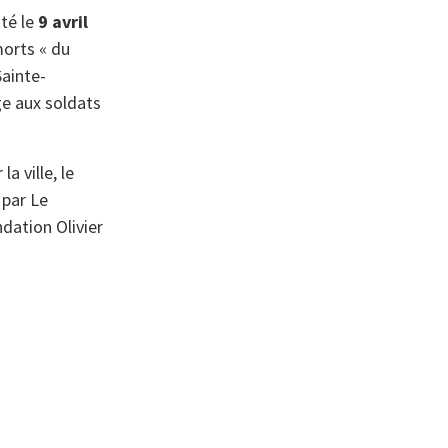
té le
9 avril
orts « du
ainte-
e aux soldats
la ville, le
 par Le
ndation Olivier