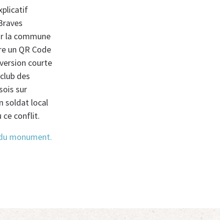
xplicatif
Braves
par la commune
ure un QR Code
version courte
 club des
sois sur
n soldat local
ce conflit.
n du monument.