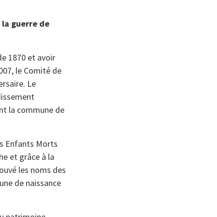
 la guerre de
e 1870 et avoir
007, le Comité de
rsaire. Le
dissement
ent la commune de
es Enfants Morts
he et grâce à la
rouvé les noms des
mune de naissance
u patrimoine,