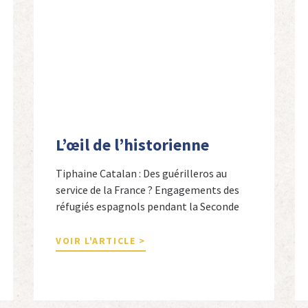
L’œil de l’historienne
Tiphaine Catalan : Des guérilleros au
service de la France ? Engagements des
réfugiés espagnols pendant la Seconde
Guerre mondiale Tiphaine Catalan est
professeure agrégée d’espagnol dans le
VOIR L'ARTICLE >
secondaire et docteure en études
hispaniques. Elle est spécialiste de
l’histoire contemporaine des Espagnols
en Limousin et a particulièrement étudié