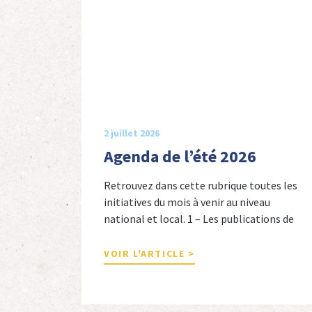
2 juillet 2026
Agenda de l’été 2026
Retrouvez dans cette rubrique toutes les
initiatives du mois à venir au niveau
national et local. 1 – Les publications de
nos adhérents et de nos comités 1 –
Combattants de l’Empire : 1939-1945,
VOIR L'ARTICLE >
Michel Cordeboeuf, Christophe Touron et
Agnès Dioné, Nouvelles Sources Éditions,
2026. Ils venaient d’Afrique du Nord,