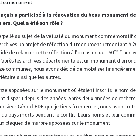
911 du monument
ançais a participé à la rénovation du beau monument de
rs. Quel a été son rôle ?
terpellé au sujet de la vétusté du monument commémoratif d
archives un projet de réfection du monument remontant à 2
ème
dé de relancer cette réfection à l’occasion du 150
annive
après les archives départementales, un monument d’arron
ze communes, nous avons décidé de mobiliser financièrem
étaire ainsi que les autres.
nze apposées sur le monument où étaient inscrits le nom d
ient disparu depuis des années. Après deux années de recherc
onsieur Gérard EDE que je tiens à remercier, nous avons ret
s du pays morts pendant le conflit. Leurs noms et leur com
eux plaques de marbre apposées sur le monument.
 après plusieurs rencontres avec les élus locaux en charge d