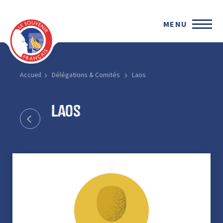
MENU
Accueil
Délégations & Comités
Laos
Laos