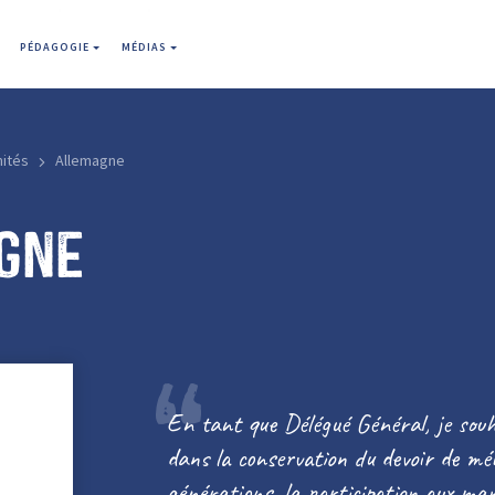
PÉDAGOGIE
MÉDIAS
mités
Allemagne
gne
En tant que Délégué Général, je souh
dans la conservation du devoir de mé
générations, la participation aux man