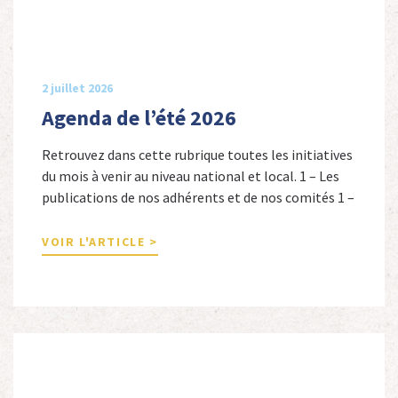
2 juillet 2026
Agenda de l’été 2026
Retrouvez dans cette rubrique toutes les initiatives
du mois à venir au niveau national et local. 1 – Les
publications de nos adhérents et de nos comités 1 –
Combattants de l’Empire : 1939-1945, Michel
Cordeboeuf, Christophe Touron et Agnès Dioné,
VOIR L'ARTICLE >
Nouvelles Sources Éditions, 2026. Ils venaient
d’Afrique du Nord, d’Afrique subsaharienne et des
autres […]