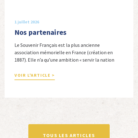
1 juillet 2026
Nos partenaires
Le Souvenir Français est la plus ancienne
association mémorielle en France (création en
1887). Elle n’a qu’une ambition « servir la nation
républicaine » en sauvegardant la mémoire
nationale de la France. Afin d’atteindre cet objectif,
VOIR L'ARTICLE >
Le Souvenir Français entretient des liens amicaux
avec de nombreuses associations qui œuvrent en
totalité ou partiellement afin de faire vivre […]
TOUS LES ARTICLES