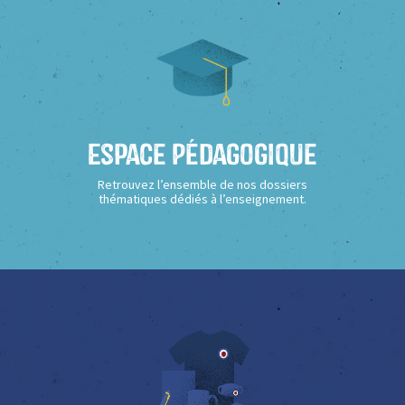
Espace Pédagogique
Retrouvez l’ensemble de nos dossiers
thématiques dédiés à l’enseignement.