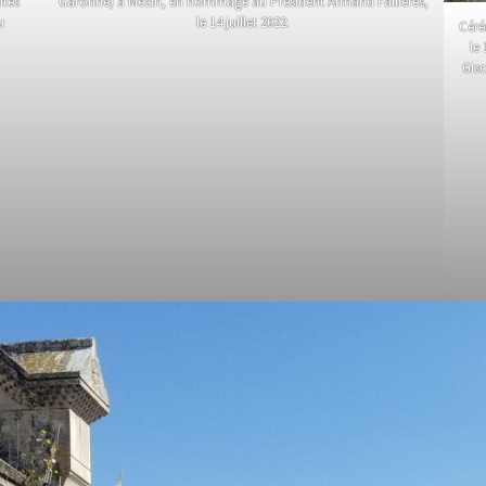
ités
Garonne) à Mézin, en hommage au Président Armand Fallières,
u
le 14 juillet 2022.
Céré
le
Gisc