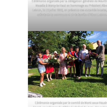
Cérémonie organisée par la délégation générale de Meurth
Moselle à Mercy-le-Haut en hommage au Président Albe
Lebrun, le 12 juillet 2022, en présence des autorités locales
enfants de la commune et de la famille d’Albert Lebrun
Cérémonie organisée par le comité de Mont-sous-Vaudr