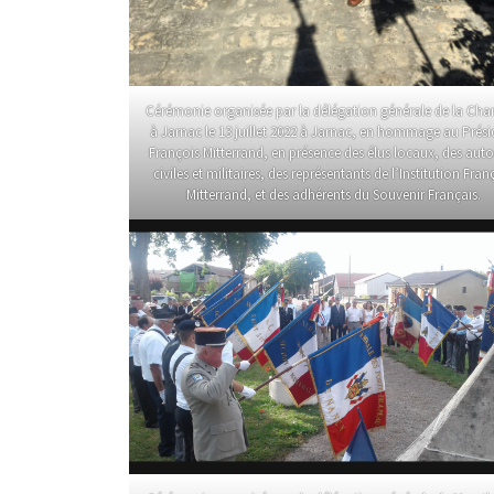
Cérémonie organisée par la délégation générale de la Cha
à Jarnac le 13 juillet 2022 à Jarnac, en hommage au Prési
François Mitterrand, en présence des élus locaux, des auto
civiles et militaires, des représentants de l’Institution Fran
Mitterrand, et des adhérents du Souvenir Français.