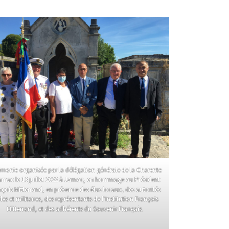
monie organisée par la délégation générale de la Charente
arnac le 13 juillet 2022 à Jarnac, en hommage au Président
çois Mitterrand, en présence des élus locaux, des autorités
iles et militaires, des représentants de l’Institution François
Mitterrand, et des adhérents du Souvenir Français.