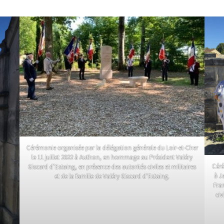
Cérémonie organisée par la délégation générale du Loir-et-Cher
le 11 juillet 2022 à Authon, en hommage au Président Valéry
Céré
Giscard d’Estaing, en présence des autorités civiles et militaires
à J
et de la famille de Valéry Giscard d’Estaing.
Fran
civ