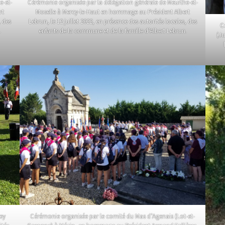
e-et-
Cérémonie organisée par la délégation générale de Meurthe-et-
rt
Moselle à Mercy-le-Haut en hommage au Président Albert
, des
Lebrun, le 12 juillet 2022, en présence des autorités locales, des
C
.
enfants de la commune et de la famille d’Albert Lebrun.
(Ju
ey
Cérémonie organisée par le comité du Mas d’Agenais (Lot-et-