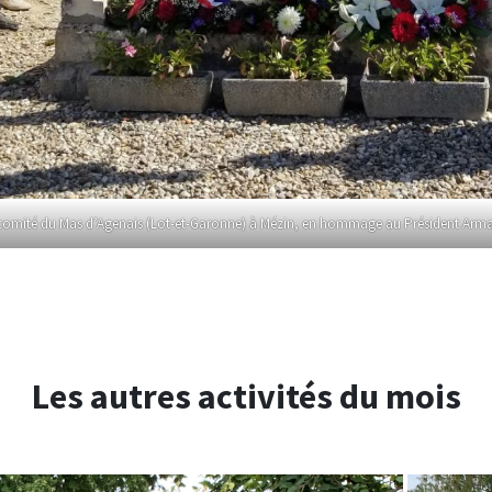
omité du Mas d’Agenais (Lot-et-Garonne) à Mézin, en hommage au Président Armand F
Les autres activités du mois