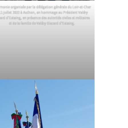
monie organisée par la délégation générale du Loir-et-Cher
 11 juillet 2022 à Authon, en hommage au Président Valéry
ard d’Estaing, en présence des autorités civiles et militaires
et de la famille de Valéry Giscard d’Estaing.