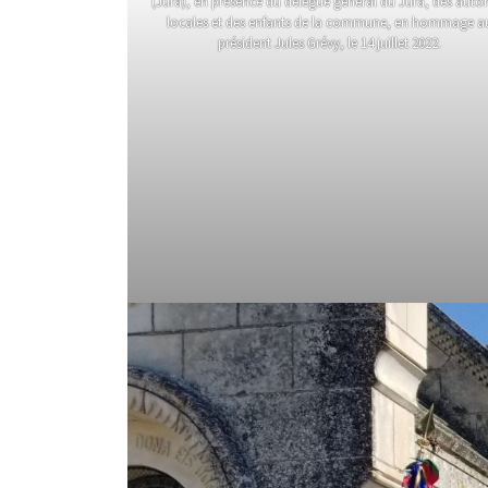
(Jura), en présence du délégué général du Jura, des autor
locales et des enfants de la commune, en hommage a
président Jules Grévy, le 14 juillet 2022.