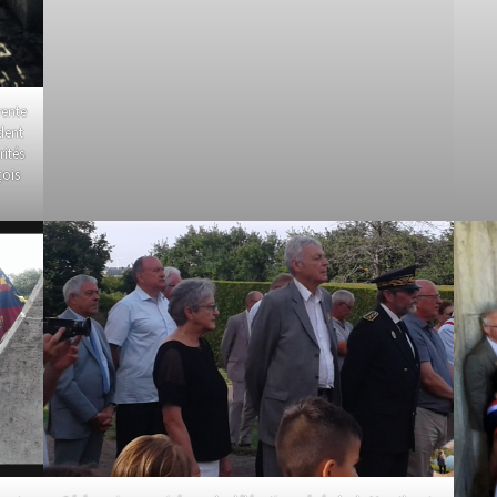
rente
dent
rités
çois