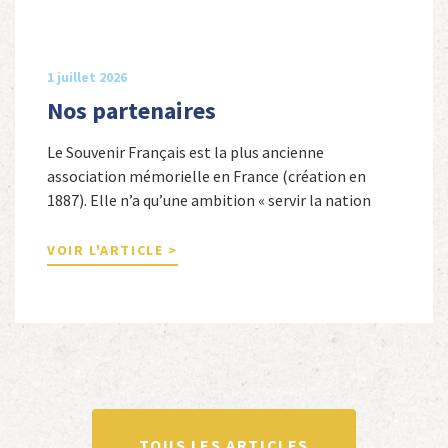
1 juillet 2026
Nos partenaires
Le Souvenir Français est la plus ancienne
association mémorielle en France (création en
1887). Elle n’a qu’une ambition « servir la nation
républicaine » en sauvegardant la mémoire
nationale de la France. Afin d’atteindre cet objectif,
VOIR L'ARTICLE >
Le Souvenir Français entretient des liens amicaux
avec de nombreuses associations qui œuvrent en
totalité ou partiellement afin de faire vivre […]
TOUS LES ARTICLES