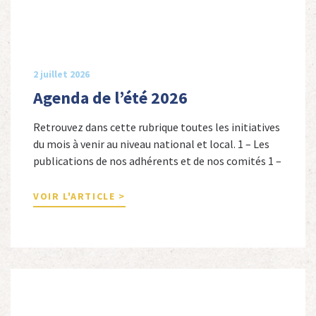
2 juillet 2026
Agenda de l’été 2026
Retrouvez dans cette rubrique toutes les initiatives
du mois à venir au niveau national et local. 1 – Les
publications de nos adhérents et de nos comités 1 –
Combattants de l’Empire : 1939-1945, Michel
Cordeboeuf, Christophe Touron et Agnès Dioné,
VOIR L'ARTICLE >
Nouvelles Sources Éditions, 2026. Ils venaient
d’Afrique du Nord, d’Afrique subsaharienne et des
autres […]