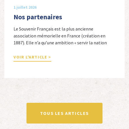
1 juillet 2026
Nos partenaires
Le Souvenir Français est la plus ancienne
association mémorielle en France (création en
1887). Elle n’a qu’une ambition « servir la nation
républicaine » en sauvegardant la mémoire
nationale de la France. Afin d’atteindre cet objectif,
VOIR L'ARTICLE >
Le Souvenir Français entretient des liens amicaux
avec de nombreuses associations qui œuvrent en
totalité ou partiellement afin de faire vivre […]
TOUS LES ARTICLES