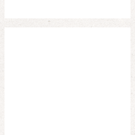
Espagnols en Limousin et a particulièrement étudié
leur accueil après la guerre d’Espagne et leur […]