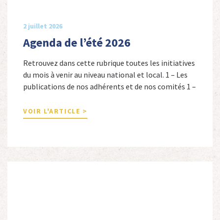
2 juillet 2026
Agenda de l’été 2026
Retrouvez dans cette rubrique toutes les initiatives
du mois à venir au niveau national et local. 1 – Les
publications de nos adhérents et de nos comités 1 –
Combattants de l’Empire : 1939-1945, Michel
Cordeboeuf, Christophe Touron et Agnès Dioné,
VOIR L'ARTICLE >
Nouvelles Sources Éditions, 2026. Ils venaient
d’Afrique du Nord, d’Afrique subsaharienne et des
autres […]