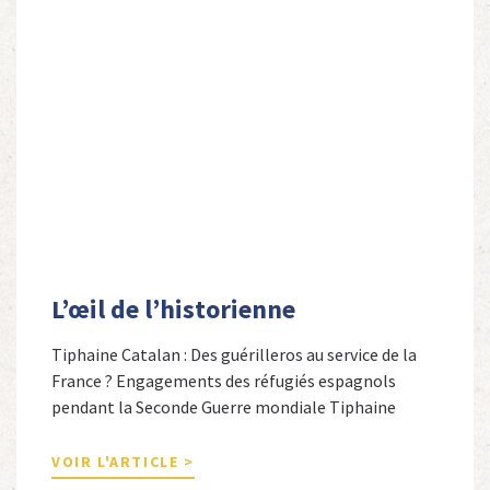
L’œil de l’historienne
Tiphaine Catalan : Des guérilleros au service de la
France ? Engagements des réfugiés espagnols
pendant la Seconde Guerre mondiale Tiphaine
Catalan est professeure agrégée d’espagnol dans le
secondaire et docteure en études hispaniques. Elle
VOIR L'ARTICLE >
est spécialiste de l’histoire contemporaine des