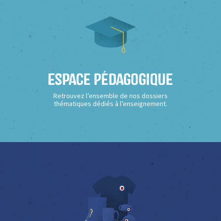
Espace Pédagogique
Retrouvez l’ensemble de nos dossiers
thématiques dédiés à l’enseignement.