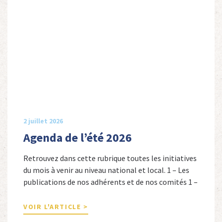
2 juillet 2026
Agenda de l’été 2026
Retrouvez dans cette rubrique toutes les initiatives
du mois à venir au niveau national et local. 1 – Les
publications de nos adhérents et de nos comités 1 –
Combattants de l’Empire : 1939-1945, Michel
Cordeboeuf, Christophe Touron et Agnès Dioné,
VOIR L'ARTICLE >
Nouvelles Sources Éditions, 2026. Ils venaient