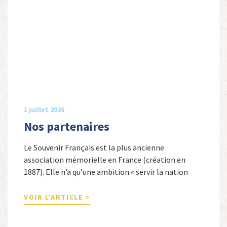
1 juillet 2026
Nos partenaires
Le Souvenir Français est la plus ancienne
association mémorielle en France (création en
1887). Elle n’a qu’une ambition « servir la nation
républicaine » en sauvegardant la mémoire
nationale de la France. Afin d’atteindre cet objectif,
VOIR L'ARTICLE >
Le Souvenir Français entretient des liens amicaux
avec de nombreuses associations qui œuvrent en