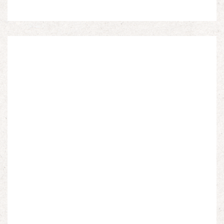
d’Afrique du Nord, d’Afrique subsaharienne et des
autres […]