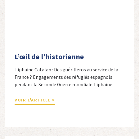
L’œil de l’historienne
Tiphaine Catalan : Des guérilleros au service de la
France ? Engagements des réfugiés espagnols
pendant la Seconde Guerre mondiale Tiphaine
Catalan est professeure agrégée d’espagnol dans le
secondaire et docteure en études hispaniques. Elle
VOIR L'ARTICLE >
est spécialiste de l’histoire contemporaine des
Espagnols en Limousin et a particulièrement étudié
leur accueil après la guerre d’Espagne et leur […]