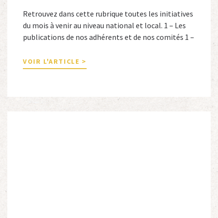
Retrouvez dans cette rubrique toutes les initiatives
du mois à venir au niveau national et local. 1 – Les
publications de nos adhérents et de nos comités 1 –
Combattants de l’Empire : 1939-1945, Michel
Cordeboeuf, Christophe Touron et Agnès Dioné,
VOIR L'ARTICLE >
Nouvelles Sources Éditions, 2026. Ils venaient
d’Afrique du Nord, d’Afrique subsaharienne et des
autres […]