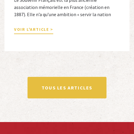
association mémorielle en France (création en
1887). Elle n’a qu’une ambition « servir la nation
républicaine » en sauvegardant la mémoire
nationale de la France. Afin d’atteindre cet objectif,
VOIR L'ARTICLE >
Le Souvenir Français entretient des liens amicaux
avec de nombreuses associations qui œuvrent en
totalité ou partiellement afin de faire vivre […]
TOUS LES ARTICLES