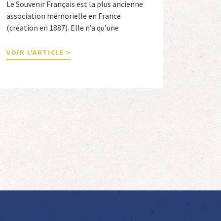
Le Souvenir Français est la plus ancienne
association mémorielle en France
(création en 1887). Elle n’a qu’une
ambition « servir la nation républicaine »
en sauvegardant la mémoire nationale de
VOIR L'ARTICLE >
la France. Afin d’atteindre cet objectif, Le
Souvenir Français entretient des liens
amicaux avec de nombreuses associations
qui œuvrent en totalité ou partiellement
afin de faire vivre […]