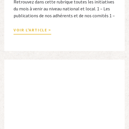
Retrouvez dans cette rubrique toutes les initiatives
du mois à venir au niveau national et local. 1 – Les
publications de nos adhérents et de nos comités 1 –
Combattants de l’Empire : 1939-1945, Michel
Cordeboeuf, Christophe Touron et Agnès Dioné,
VOIR L'ARTICLE >
Nouvelles Sources Éditions, 2026. Ils venaient
d’Afrique du Nord, d’Afrique subsaharienne et des
autres […]