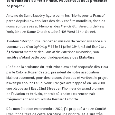
York l’histoire du Petit Prince. Pouvez-vous nous présenter
ce projet ?
Antoine de Saint-Exupéry figure parmi les “Morts pour la France”
partis depuis New York lors des deux conflits mondiaux, dont les
noms sont gravés au Mémorial des
French War Veterans
de New
York, à Notre-Dame Church située à 405 West 114th Street.
Aviateur “Mort pour la France” en mission de reconnaissance aux
commandes d’un
Lightning P-38
le 31 juillet 1944, « Saint-Ex » était
également membre des
Sons of the American Revolution
, son
ancêtre s’étant battu pour l’Indépendance des Etats-Unis.
L’idée de la sculpture du Petit Prince avait été proposée dès 1994
par le Colonel Roger Cestac, président de notre association.
Malheureusement, pour des raisons diverses et variées, le projet
n’avait pu aboutir. Le Souvenir Français avait apposé en l’an 2000
une plaque au 3 East 52nd Street en l’honneur du grand pionnier
de l’aviation et écrivain, endroit où « Saint-Ex » rencontrait
fréquemment son ami artiste Bernard Lamotte.
Dès mon élection en novembre 2020, j’ai proposé à notre Comité
Exécutif de faire de cette sculpture une priorité, et je suis très