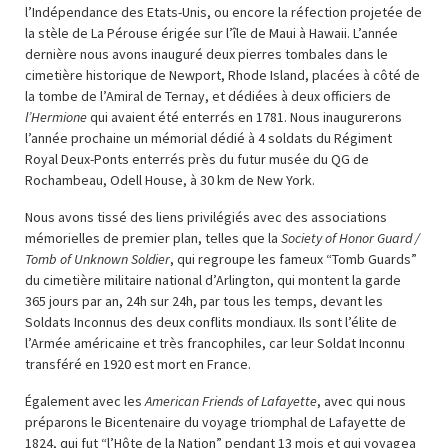
l’Indépendance des Etats-Unis, ou encore la réfection projetée de
la stèle de La Pérouse érigée sur l’île de Maui à Hawaii. L’année
dernière nous avons inauguré deux pierres tombales dans le
cimetière historique de Newport, Rhode Island, placées à côté de
la tombe de l’Amiral de Ternay, et dédiées à deux officiers de
l’Hermione
qui avaient été enterrés en 1781. Nous inaugurerons
l’année prochaine un mémorial dédié à 4 soldats du Régiment
Royal Deux-Ponts enterrés près du futur musée du QG de
Rochambeau, Odell House, à 30 km de New York.
Nous avons tissé des liens privilégiés avec des associations
mémorielles de premier plan, telles que la
Society of Honor Guard /
Tomb of Unknown Soldier
, qui regroupe les fameux “Tomb Guards”
du cimetière militaire national d’Arlington, qui montent la garde
365 jours par an, 24h sur 24h, par tous les temps, devant les
Soldats Inconnus des deux conflits mondiaux. Ils sont l’élite de
l’Armée américaine et très francophiles, car leur Soldat Inconnu
transféré en 1920 est mort en France.
Également avec les
American Friends of Lafayette
, avec qui nous
préparons le Bicentenaire du voyage triomphal de Lafayette de
1824, qui fut “l’Hôte de la Nation” pendant 13 mois et qui voyagea