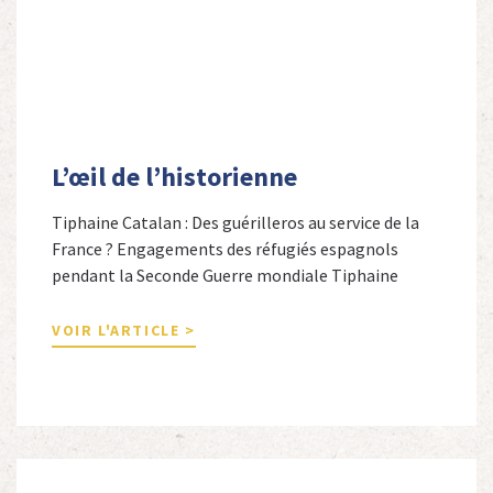
L’œil de l’historienne
Tiphaine Catalan : Des guérilleros au service de la
France ? Engagements des réfugiés espagnols
pendant la Seconde Guerre mondiale Tiphaine
Catalan est professeure agrégée d’espagnol dans le
secondaire et docteure en études hispaniques. Elle
VOIR L'ARTICLE >
est spécialiste de l’histoire contemporaine des
Espagnols en Limousin et a particulièrement étudié
leur accueil après la guerre d’Espagne et leur […]