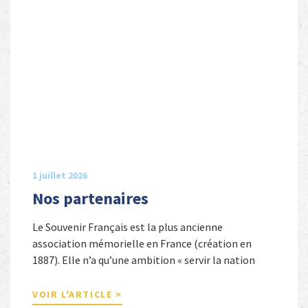
1 juillet 2026
Nos partenaires
Le Souvenir Français est la plus ancienne
association mémorielle en France (création en
1887). Elle n’a qu’une ambition « servir la nation
républicaine » en sauvegardant la mémoire
nationale de la France. Afin d’atteindre cet objectif,
VOIR L'ARTICLE >