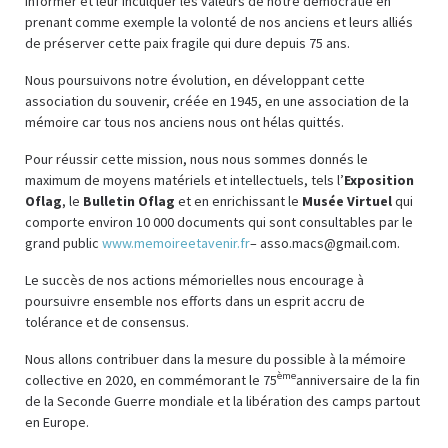
informer et leur inculquer les valeurs de notre démocratie en
prenant comme exemple la volonté de nos anciens et leurs alliés
de préserver cette paix fragile qui dure depuis 75 ans.
Nous poursuivons notre évolution, en développant cette
association du souvenir, créée en 1945, en une association de la
mémoire car tous nos anciens nous ont hélas quittés.
Pour réussir cette mission, nous nous sommes donnés le
maximum de moyens matériels et intellectuels, tels l’
Exposition
Oflag
, le
Bulletin Oflag
et en enrichissant le
Musée Virtuel
qui
comporte environ 10 000 documents qui sont consultables par le
grand public
www.memoireetavenir.fr
–
asso.macs@gmail.com
.
Le succès de nos actions mémorielles nous encourage à
poursuivre ensemble nos efforts dans un esprit accru de
tolérance et de consensus.
Nous allons contribuer dans la mesure du possible à la mémoire
ème
collective en 2020, en commémorant le 75
anniversaire de la fin
de la Seconde Guerre mondiale et la libération des camps partout
en Europe.