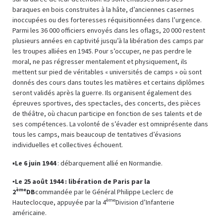
baraques en bois construites à la hâte, d’anciennes casernes
inoccupées ou des forteresses réquisitionnées dans l’urgence.
Parmi les 36 000 officiers envoyés dans les oflags, 20 000 restent
plusieurs années en captivité jusqu’à la libération des camps par
les troupes alliées en 1945. Pour s’occuper, ne pas perdre le
moral, ne pas régresser mentalement et physiquement, ils
mettent sur pied de véritables « universités de camps » où sont
donnés des cours dans toutes les matières et certains diplômes
seront validés après la guerre. Ils organisent également des
épreuves sportives, des spectacles, des concerts, des pièces
de théâtre, où chacun participe en fonction de ses talents et de
ses compétences. La volonté de s’évader est omniprésente dans
tous les camps, mais beaucoup de tentatives d’évasions
individuelles et collectives échouent.
▪
Le 6 juin 1944
: débarquement allié en Normandie.
▪
Le 25 août 1944 : libération de Paris par la
ème
2
DB
commandée par le Général Philippe Leclerc de
ème
Hauteclocque, appuyée par la 4
Division d’Infanterie
américaine.