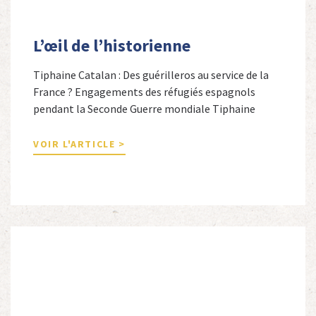
L’œil de l’historienne
Tiphaine Catalan : Des guérilleros au service de la
France ? Engagements des réfugiés espagnols
pendant la Seconde Guerre mondiale Tiphaine
Catalan est professeure agrégée d’espagnol dans le
secondaire et docteure en études hispaniques. Elle
VOIR L'ARTICLE >
est spécialiste de l’histoire contemporaine des
Espagnols en Limousin et a particulièrement étudié
leur accueil après la guerre d’Espagne et leur […]