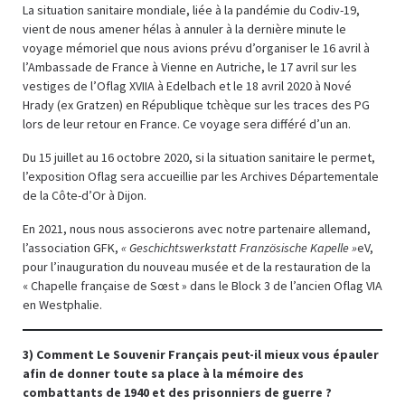
La situation sanitaire mondiale, liée à la pandémie du Codiv-19,
vient de nous amener hélas à annuler à la dernière minute le
voyage mémoriel que nous avions prévu d’organiser le 16 avril à
l’Ambassade de France à Vienne en Autriche, le 17 avril sur les
vestiges de l’Oflag XVIIA à Edelbach et le 18 avril 2020 à Nové
Hrady (ex Gratzen) en République tchèque sur les traces des PG
lors de leur retour en France. Ce voyage sera différé d’un an.
Du 15 juillet au 16 octobre 2020, si la situation sanitaire le permet,
l’exposition Oflag sera accueillie par les Archives Départementale
de la Côte-d’Or à Dijon.
En 2021, nous nous associerons avec notre partenaire allemand,
l’association GFK,
« Geschichtswerkstatt Französische Kapelle »
eV,
pour l’inauguration du nouveau musée et de la restauration de la
« Chapelle française de Sœst » dans le Block 3 de l’ancien Oflag VIA
en Westphalie.
3
) Comment Le Souvenir Français peut-il mieux vous épauler
afin de donner toute sa place à la mémoire des
combattants de 1940 et des prisonniers de guerre ?