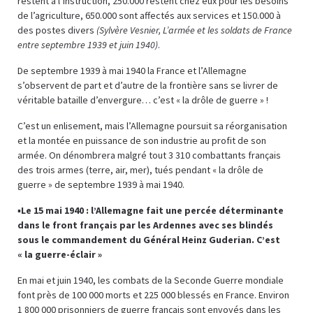
restent à l’instruction, 250.000 restent chez eux pour les besoins
de l’agriculture, 650.000 sont affectés aux services et 150.000 à
des postes divers
(Sylvère Vesnier, L’armée et les soldats de France
entre septembre 1939 et juin 1940)
.
De septembre 1939 à mai 1940 la France et l’Allemagne
s’observent de part et d’autre de la frontière sans se livrer de
véritable bataille d’envergure… c’est « la drôle de guerre » !
C’est un enlisement, mais l’Allemagne poursuit sa réorganisation
et la montée en puissance de son industrie au profit de son
armée. On dénombrera malgré tout 3 310 combattants français
des trois armes (terre, air, mer), tués pendant « la drôle de
guerre » de septembre 1939 à mai 1940.
▪
Le 15 mai 1940 : l’Allemagne fait une percée déterminante
dans le front français par les Ardennes avec ses blindés
sous le commandement du Général Heinz Guderian. C’est
« la guerre-éclair »
En mai et juin 1940, les combats de la Seconde Guerre mondiale
font près de 100 000 morts et 225 000 blessés en France. Environ
1 800 000 prisonniers de guerre français sont envoyés dans les