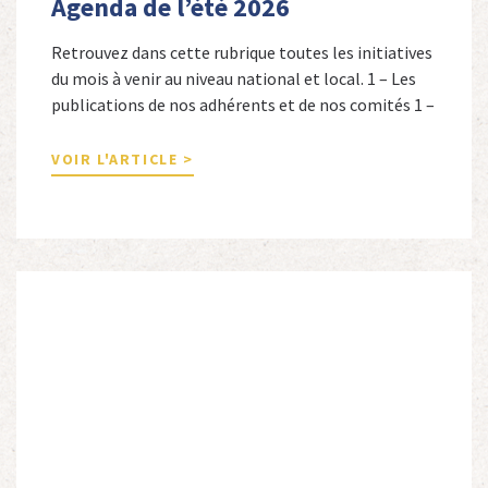
Agenda de l’été 2026
Retrouvez dans cette rubrique toutes les initiatives
du mois à venir au niveau national et local. 1 – Les
publications de nos adhérents et de nos comités 1 –
Combattants de l’Empire : 1939-1945, Michel
Cordeboeuf, Christophe Touron et Agnès Dioné,
VOIR L'ARTICLE >
Nouvelles Sources Éditions, 2026. Ils venaient
d’Afrique du Nord, d’Afrique subsaharienne et des
autres […]