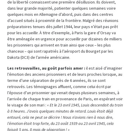
de la liberté connaissent une première désillusion. Ils doivent,
dans leur grande majorité, patienter quelques semaines voire
quelques mois en Allemagne d’abord, puis dans des centres
d’accueil situés à proximité de la frontière. Malgré des réunions
préparatoires tenues dès juillet 1944, leur pays n’était pas prêt
pour les accueillir. À titre d’exemple, à Paris la gare d’Orsay va
être aménagée en urgence pour accueillir par dizaines de milliers
les prisonniers qui arrivent en train ainsi que ceux – les plus
chanceux – qui sont rapatriés à l’aéroport du Bourget par les
Dakota (DC3) de l’armée américaine.
Les retrouvailles, au goût parfois amer :
il est aisé d’imaginer
l’émotion des anciens prisonniers et de leurs proches lorsque, au
terme d’une séparation de près de 6 années, ils se sont
retrouvés. Les témoignages affluent, comme celui écrit par
l’épouse d’un prisonnier qui venait depuis plusieurs semaines, à
l’arrivée de chaque train en provenance de Paris, en espérant voir
le visage de son mari :
« Et le 23 avril 1945, Louis descendait du train
à 8 heures. J’avais quelques minutes de retard. Louis était déjà
entouré, cela ne peut se décrire ! Nous n’avions rien à nous dire,
l’émotion était trop forte, du 23 août 1939 au 23 avril 1945, cela
faisait 5 ans, 8 mois de séparation ! »