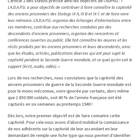
L’article 2 des statuts précise ainsi les objectifs de l’ADPAG :
«
L’A.D.A.P.G. a pour objectifs de contribuer à faire connaître la captivité
des anciens prisonniers des Stalags IX A, IX B et IX C et de faire vivre
leur mémoire. L’A.D.A.P.G. organise des échanges d’informations entre
ses membres, contribue aux recherches conduites par des
descendants d’anciens prisonniers, organise des rencontres et
conférences ouvertes au public. Elle fait connaître les œuvres et les
récits produits par les anciens prisonniers et leurs descendants, ainsi
que les études, articles, publications diverses qui ont pour sujet la
captivité pendant la Seconde Guerre mondiale, et ce quel qu’en soit le
support (écrit, audio, vidéo). »
Lors de nos recherches, nous constatons que la captivité des
anciens prisonniers de guerre de la Seconde Guerre mondiale est
pour le moins méconnue, voire ignorée par certains, alors même
que 1 850 000 soldats, soit 40 % de l’armée française ont été
capturés en six semaines au printemps 1940 !
Dès lors, notre premier objectif est de faire connaitre cette
captivité. Pour cela nous avons d’abord mobilisé la connaissance
de nos adhérents sur la captivité de leur ascendant en leur
demandant de remplir une fiche type qui nous permet d’identifier