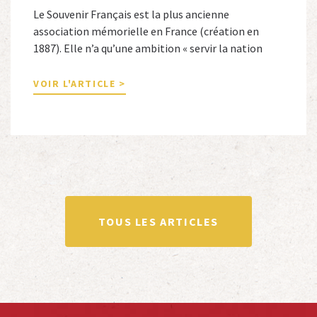
Le Souvenir Français est la plus ancienne
association mémorielle en France (création en
1887). Elle n’a qu’une ambition « servir la nation
républicaine » en sauvegardant la mémoire
nationale de la France. Afin d’atteindre cet objectif,
VOIR L'ARTICLE >
Le Souvenir Français entretient des liens amicaux
avec de nombreuses associations qui œuvrent en
totalité ou partiellement afin de faire vivre […]
TOUS LES ARTICLES