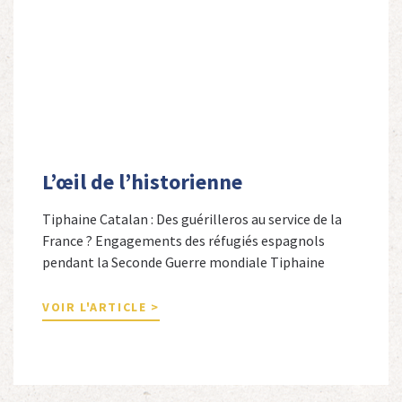
L’œil de l’historienne
Tiphaine Catalan : Des guérilleros au service de la
France ? Engagements des réfugiés espagnols
pendant la Seconde Guerre mondiale Tiphaine
Catalan est professeure agrégée d’espagnol dans le
secondaire et docteure en études hispaniques. Elle
VOIR L'ARTICLE >
est spécialiste de l’histoire contemporaine des
Espagnols en Limousin et a particulièrement étudié
leur accueil après la guerre d’Espagne et leur […]