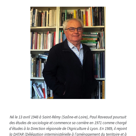
Né le 13 avril 1948 à Saint-Rémy (Saône-et-Loire), Paul Raveaud poursuit
des études de sociologie et commence sa carrière en 1971 comme chargé
d’études à la Direction régionale de l’Agriculture à Lyon. En 1989, il rejoint
la DATAR (Délégation interministérielle à l’aménagement du territoire et à