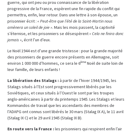
guerre, qui ont peu ou prou connaissance de la libération
progressive de la France, espèrent une fin rapide du conflit qui
permettra, enfin, leur retour. Dans une lettre à son épouse, un
prisonnier écrit :
« Peut-être que l’été de la Saint-Martin nous
amènera un soleil de joie »
. Mais les mois passent, la captivité
s’éternise, et les prisonniers se désespèrent
« Cela ne finira donc
jamais »
, écrit l’un d’eux.
Le Noël 1944 est d’une grande tristesse : pour la grande majorité
des prisonniers de guerre encore présents en Allemagne, soit
ème
environ 1 000 000 d’hommes, ce sera le 6
Noël de suite loin de
leur famille, de leurs enfants !
La libération des Stalags :
à partir de l’hiver 1944/1945, les
Stalags situés à l’Est sont progressivement libérés par les
Soviétiques, et ceux situés à l’Ouest le sont par les troupes
anglo-américaines à partir du printemps 1945. Les Stalags et leurs
Kommandos de travail que les ascendants des membres de
l’ADAPG ont connus sont libérés le 30 mars (Stalag IX A), le 11 avril
(Stalag IX C) et le 29 avril 1945 (Stalag IX B).
En route vers la France :
les prisonniers qui respirent enfin l’air