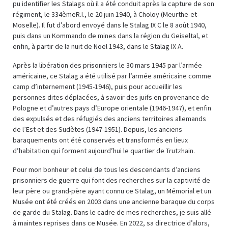
pu identifier les Stalags où il a été conduit après la capture de son
régiment, le 334èmeR.I., le 20 juin 1940, à Choloy (Meurthe-et-
Moselle). Il fut d’abord envoyé dans le Stalag IX C le 8 août 1940,
puis dans un Kommando de mines dans la région du Geiseltal, et
enfin, à partir de la nuit de Noël 1943, dans le Stalag IX A.
Après la libération des prisonniers le 30 mars 1945 par l’armée
américaine, ce Stalag a été utilisé par l’armée américaine comme
camp d’internement (1945-1946), puis pour accueillir les
personnes dites déplacées, à savoir des juifs en provenance de
Pologne et d’autres pays d’Europe orientale (1946-1947), et enfin
des expulsés et des réfugiés des anciens territoires allemands
de l’Est et des Sudètes (1947-1951). Depuis, les anciens
baraquements ont été conservés et transformés en lieux
d’habitation qui forment aujourd’hui le quartier de Trutzhain.
Pour mon bonheur et celui de tous les descendants d’anciens
prisonniers de guerre qui font des recherches sur la captivité de
leur père ou grand-père ayant connu ce Stalag, un Mémorial et un
Musée ont été créés en 2003 dans une ancienne baraque du corps
de garde du Stalag. Dans le cadre de mes recherches, je suis allé
à maintes reprises dans ce Musée. En 2022, sa directrice d’alors,