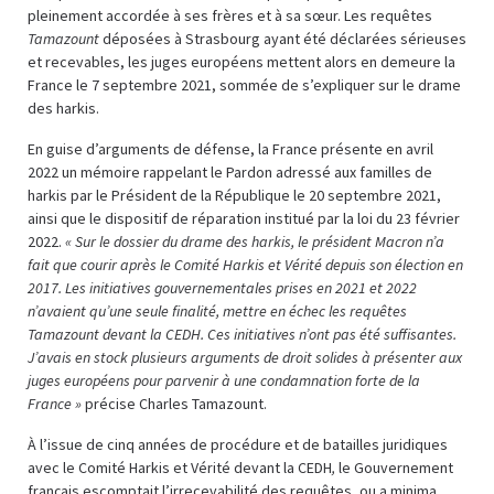
pleinement accordée à ses frères et à sa sœur. Les requêtes
Tamazount
déposées à Strasbourg ayant été déclarées sérieuses
et recevables, les juges européens mettent alors en demeure la
France le 7 septembre 2021, sommée de s’expliquer sur le drame
des harkis.
En guise d’arguments de défense, la France présente en avril
2022 un mémoire rappelant le Pardon adressé aux familles de
harkis par le Président de la République le 20 septembre 2021,
ainsi que le dispositif de réparation institué par la loi du 23 février
2022.
« Sur le dossier du drame des harkis, le président Macron n’a
fait que courir après le Comité Harkis et Vérité depuis son élection en
2017. Les initiatives gouvernementales prises en 2021 et 2022
n’avaient qu’une seule finalité, mettre en échec les requêtes
Tamazount devant la CEDH. Ces initiatives n’ont pas été suffisantes.
J’avais en stock plusieurs arguments de droit solides à présenter aux
juges européens pour parvenir à une condamnation forte de la
France »
précise Charles Tamazount.
À l’issue de cinq années de procédure et de batailles juridiques
avec le Comité Harkis et Vérité devant la CEDH
,
le Gouvernement
français escomptait l’irrecevabilité des requêtes, ou a minima,