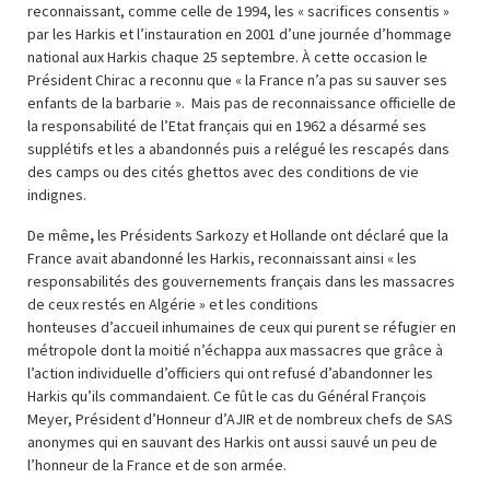
reconnaissant, comme celle de 1994, les « sacrifices consentis »
par les Harkis et l’instauration en 2001 d’une journée d’hommage
national aux Harkis chaque 25 septembre. À cette occasion le
Président Chirac a reconnu que « la France n’a pas su sauver ses
enfants de la barbarie ». Mais pas de reconnaissance officielle de
la responsabilité de l’Etat français qui en 1962 a désarmé ses
supplétifs et les a abandonnés puis a relégué les rescapés dans
des camps ou des cités ghettos avec des conditions de vie
indignes.
De même
,
les Présidents Sarkozy et Hollande ont déclaré que la
France avait abandonné les Harkis, reconnaissant ainsi « les
responsabilités des gouvernements français dans les massacres
de ceux restés en Algérie » et les conditions
honteuses d’accueil inhumaines de ceux qui purent se réfugier en
métropole dont la moitié n’échappa aux massacres que grâce à
l’action individuelle d’officiers qui ont refusé d’abandonner les
Harkis qu’ils commandaient. Ce fût le cas du Général François
Meyer, Président d’Honneur d’AJIR et de nombreux chefs de SAS
anonymes qui en sauvant des Harkis ont aussi sauvé un peu de
l’honneur de la France et de son armée.