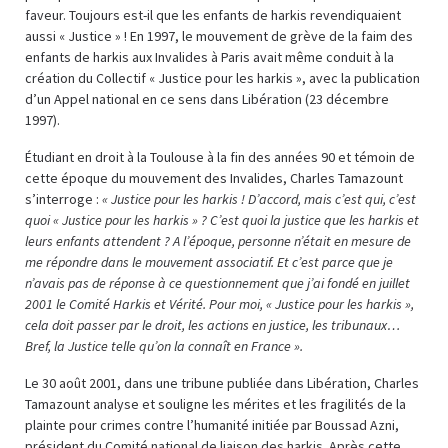
faveur. Toujours est-il que les enfants de harkis revendiquaient
aussi « Justice » ! En 1997, le mouvement de grève de la faim des
enfants de harkis aux Invalides à Paris avait même conduit à la
création du Collectif « Justice pour les harkis », avec la publication
d’un Appel national en ce sens dans Libération (23 décembre
1997).
Étudiant en droit à la Toulouse à la fin des années 90 et témoin de
cette époque du mouvement des Invalides, Charles Tamazount
s’interroge :
« Justice pour les harkis ! D’accord, mais c’est qui, c’est
quoi « Justice pour les harkis » ? C’est quoi la justice que les harkis et
leurs enfants attendent ? A l’époque, personne n’était en mesure de
me répondre dans le mouvement associatif. Et c’est parce que je
n’avais pas de réponse à ce questionnement que j’ai fondé en juillet
2001 le Comité Harkis et Vérité. Pour moi, « Justice pour les harkis »,
cela doit passer par le droit, les actions en justice, les tribunaux…
Bref, la Justice telle qu’on la connaît en France ».
Le 30 août 2001, dans une tribune publiée dans Libération, Charles
Tamazount analyse et souligne les mérites et les fragilités de la
plainte pour crimes contre l’humanité initiée par Boussad Azni,
président du Comité national de liaison des harkis. Après cette