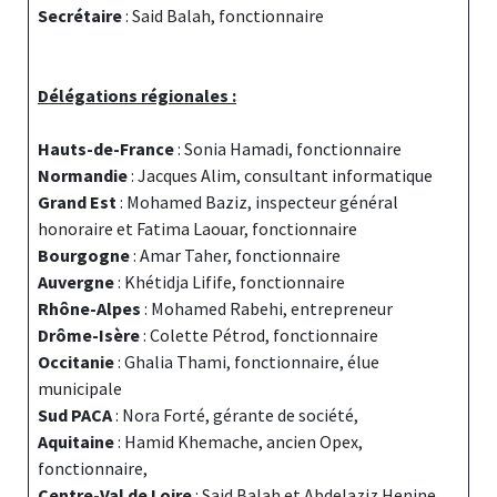
Secrétaire
: Said Balah, fonctionnaire
Délégations régionales :
Hauts-de-France
: Sonia Hamadi, fonctionnaire
Normandie
: Jacques Alim, consultant informatique
Grand Est
: Mohamed Baziz, inspecteur général
honoraire et Fatima Laouar, fonctionnaire
Bourgogne
: Amar Taher, fonctionnaire
Auvergne
: Khétidja Lifife, fonctionnaire
Rhône-Alpes
: Mohamed Rabehi, entrepreneur
Drôme-Isère
: Colette Pétrod, fonctionnaire
Occitanie
: Ghalia Thami, fonctionnaire, élue
municipale
Sud PACA
: Nora Forté, gérante de société,
Aquitaine
: Hamid Khemache, ancien Opex,
fonctionnaire,
Centre-Val de Loire
: Said Balah et Abdelaziz Henine,