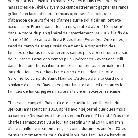
des Accords d’Evian le 18 mars 1962, les harkis rescapés des
massacres de l’été 62 ayant pu clandestinement gagner la France
grâce à certains officiers français opposés à la politique
d’abandon de leurs frères d’armes sur le sol algérien, ont été
accueillis en France dans des camps, faute d’avoir été rapatriés
dans le cadre du plan général de rapatriement. De 1962 à la fin de
l’année 1964, le camp Joffre à Rivesaltes (Pyrénées-Orientales) a
servi de camp de triage préalablement à la dispersion des
familles de harkis dans différents camps plus « pérennes » du sud
de la France. Parmi ces camps plus « pérennes » ayant accueilli
dans des conditions inhumaines et sur un temps anormalement
long des familles de harkis : le camp de Bias dans le Lot-et-
Garonne. Le camp de Saint-Maurice-l’Ardoise dans le Gard sera
similaire à celui de Bias, avec pour finalité l’accueil de toutes les
familles de harkis jugées inaptes à la vie en société française.
Et c’est au camp de Bias qu’a été accueillie la famille du harki
Djelloul Tamazount fin 1963, après avoir séjourné quelques mois
au camp de Rivesaltes à leur arrivée en France. Et c’est à Bias que
Charles Tamazount a vu le jour un certain 24 mai 1974. Benjamin
d’une famille de neuf enfants, il a connu durant les années 70 les
derniers moments de ce qu’a été la vie des familles de harkis au