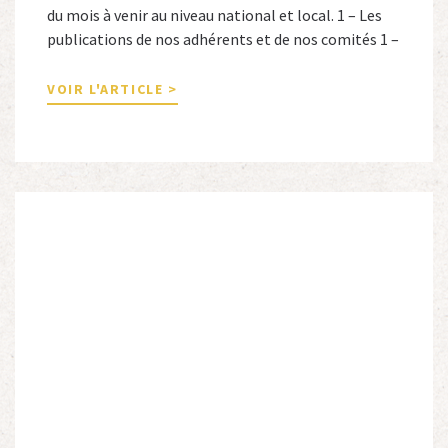
du mois à venir au niveau national et local. 1 – Les
publications de nos adhérents et de nos comités 1 –
Combattants de l’Empire : 1939-1945, Michel
Cordeboeuf, Christophe Touron et Agnès Dioné,
VOIR L'ARTICLE >
Nouvelles Sources Éditions, 2026. Ils venaient
d’Afrique du Nord, d’Afrique subsaharienne et des
autres […]