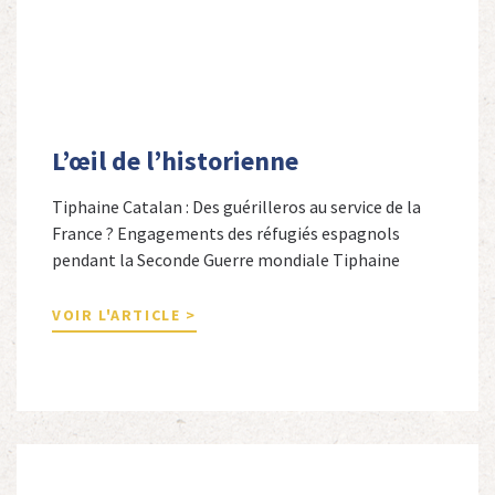
L’œil de l’historienne
Tiphaine Catalan : Des guérilleros au service de la
France ? Engagements des réfugiés espagnols
pendant la Seconde Guerre mondiale Tiphaine
Catalan est professeure agrégée d’espagnol dans le
secondaire et docteure en études hispaniques. Elle
VOIR L'ARTICLE >
est spécialiste de l’histoire contemporaine des
Espagnols en Limousin et a particulièrement étudié
leur accueil après la guerre d’Espagne et leur […]