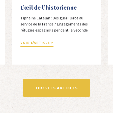
L’œil de l’historienne
Tiphaine Catalan : Des guérilleros au
service de la France ? Engagements des
réfugiés espagnols pendant la Seconde
Guerre mondiale Tiphaine Catalan est
professeure agrégée d’espagnol dans le
VOIR L'ARTICLE >
secondaire et docteure en études
hispaniques. Elle est spécialiste de
l’histoire contemporaine des Espagnols
en Limousin et a particulièrement étudié
leur accueil après la guerre d’Espagne et
leur […]
TOUS LES ARTICLES