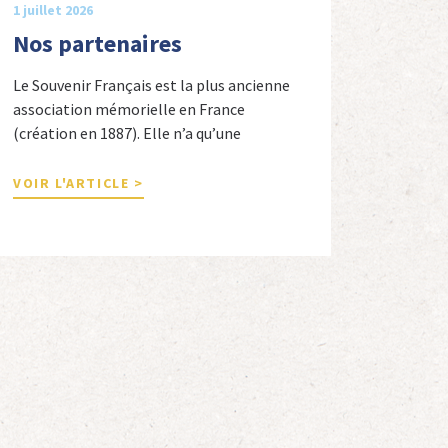
1 juillet 2026
Nos partenaires
Le Souvenir Français est la plus ancienne
association mémorielle en France
(création en 1887). Elle n’a qu’une
ambition « servir la nation républicaine »
en sauvegardant la mémoire nationale de
VOIR L'ARTICLE >
la France. Afin d’atteindre cet objectif, Le
Souvenir Français entretient des liens
amicaux avec de nombreuses associations
qui œuvrent en totalité ou partiellement
afin de faire vivre […]