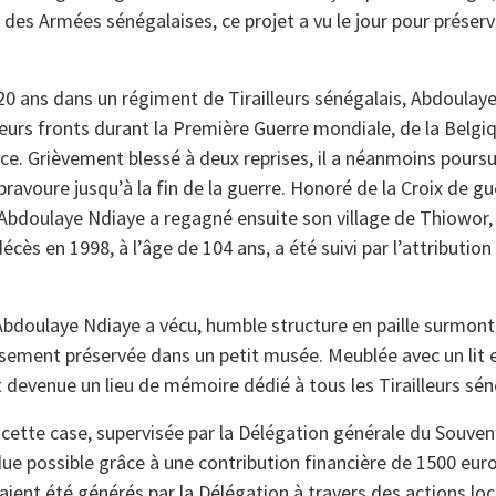
 des Armées sénégalaises, ce projet a vu le jour pour préser
20 ans dans un régiment de Tirailleurs sénégalais, Abdoulay
eurs fronts durant la Première Guerre mondiale, de la Belgiq
ce. Grièvement blessé à deux reprises, il a néanmoins poursu
avoure jusqu’à la fin de la guerre. Honoré de la Croix de gue
 Abdoulaye Ndiaye a regagné ensuite son village de Thiowor, où
décès en 1998, à l’âge de 104 ans, a été suivi par l’attributi
Abdoulaye Ndiaye a vécu, humble structure en paille surmont
usement préservée dans un petit musée. Meublée avec un lit 
t devenue un lieu de mémoire dédié à tous les Tirailleurs sén
 cette case, supervisée par la Délégation générale du Souveni
due possible grâce à une contribution financière de 1500 euro
ient été générés par la Délégation à travers des actions loca