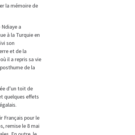
ver la mémoire de
e Ndiaye a
ue à la Turquie en
ivi son
rre et de la
 il a repris sa vie
on posthume de la
ée d’un toit de
et quelques effets
égalais.
r Français pour le
s, remise le 8 mai
les. En outre, le