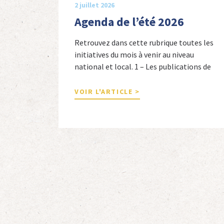
2 juillet 2026
Agenda de l’été 2026
Retrouvez dans cette rubrique toutes les
initiatives du mois à venir au niveau
national et local. 1 – Les publications de
nos adhérents et de nos comités 1 –
Combattants de l’Empire : 1939-1945,
VOIR L'ARTICLE >
Michel Cordeboeuf, Christophe Touron et
Agnès Dioné, Nouvelles Sources Éditions,
2026. Ils venaient d’Afrique du Nord,
d’Afrique subsaharienne et des autres […]