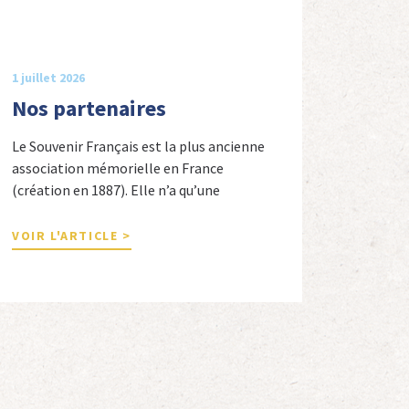
1 juillet 2026
Nos partenaires
Le Souvenir Français est la plus ancienne
association mémorielle en France
(création en 1887). Elle n’a qu’une
ambition « servir la nation républicaine »
en sauvegardant la mémoire nationale de
VOIR L'ARTICLE >
la France. Afin d’atteindre cet objectif, Le
Souvenir Français entretient des liens
amicaux avec de nombreuses associations
qui œuvrent en totalité ou partiellement
afin de faire vivre […]