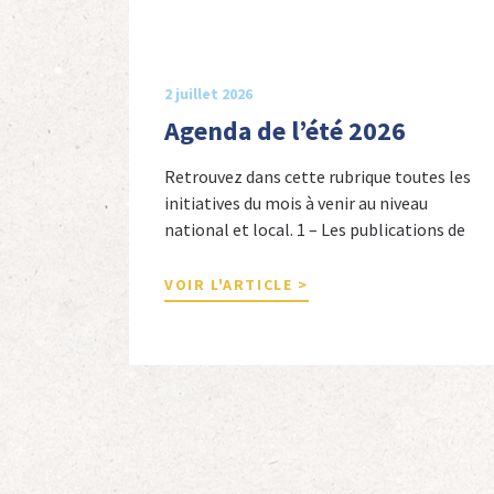
2 juillet 2026
Agenda de l’été 2026
Retrouvez dans cette rubrique toutes les
initiatives du mois à venir au niveau
national et local. 1 – Les publications de
nos adhérents et de nos comités 1 –
Combattants de l’Empire : 1939-1945,
VOIR L'ARTICLE >
Michel Cordeboeuf, Christophe Touron et
Agnès Dioné, Nouvelles Sources Éditions,
2026. Ils venaient d’Afrique du Nord,
d’Afrique subsaharienne et des autres […]