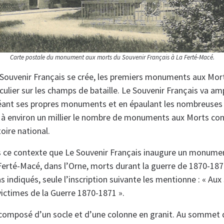
Carte postale du monument aux morts du Souvenir Français à La Ferté-Macé.
Souvenir Français se crée, les premiers monuments aux Mor
iculier sur les champs de bataille. Le Souvenir Français va am
réant ses propres monuments et en épaulant les nombreuse
 à environ un millier le nombre de monuments aux Morts con
toire national.
ns ce contexte que Le Souvenir Français inaugure un monu
Ferté-Macé, dans l’Orne, morts durant la guerre de 1870-18
s indiqués, seule l’inscription suivante les mentionne : « Au
ictimes de la Guerre 1870-1871 ».
omposé d’un socle et d’une colonne en granit. Au sommet d