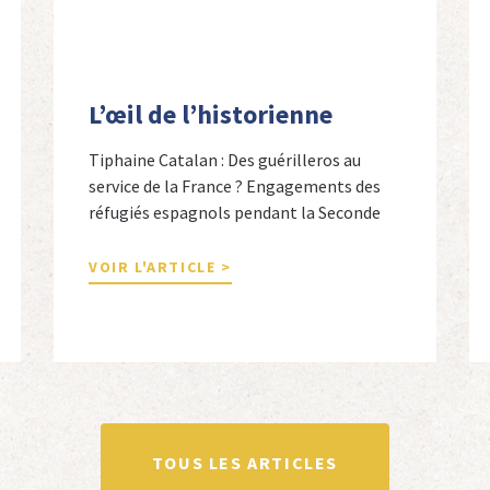
L’œil de l’historienne
Tiphaine Catalan : Des guérilleros au
service de la France ? Engagements des
réfugiés espagnols pendant la Seconde
Guerre mondiale Tiphaine Catalan est
professeure agrégée d’espagnol dans le
VOIR L'ARTICLE >
secondaire et docteure en études
hispaniques. Elle est spécialiste de
l’histoire contemporaine des Espagnols
en Limousin et a particulièrement étudié
leur accueil après la guerre d’Espagne et
leur […]
TOUS LES ARTICLES