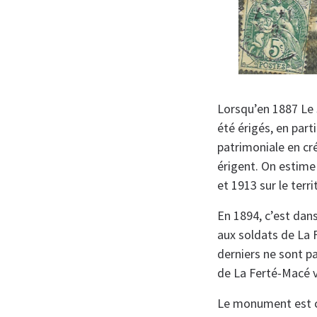
Lorsqu’en 1887 Le 
été érigés, en part
patrimoniale en c
érigent. On estime
et 1913 sur le terri
En 1894, c’est da
aux soldats de La 
derniers ne sont pa
de La Ferté-Macé v
Le monument est c