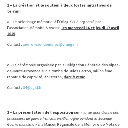
1 – La création et le soutien à deux fortes initiatives de
terrain :
a –
Le pèlerinage mémoriel à l’Oflag XVII-A organisé par
l’association Mémoire & Avenir,
les mercredi 16 et jeudi 17 avril
2025
.
Contact :
pierre.waendendries@orange.fr
b –
La cérémonie organisée par la Délégation Générale des Alpes-
de-Haute-Provence sur la tombe de Jules Garron, millionième
rapatrié de captivité, à Sisteron,
date à venir
.
Contact :
04@dgsf.fr
2 –
La présentation de l’exposition sur
« la vie quotidienne des
prisonniers de guerre français en Allemagne pendant la Seconde
Guerre mondiale »
à la Maison Régionale de la Mémoire de Metz de