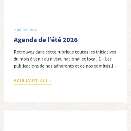
2 juillet 2026
Agenda de l’été 2026
Retrouvez dans cette rubrique toutes les initiatives
du mois à venir au niveau national et local. 1 – Les
publications de nos adhérents et de nos comités 1 –
Combattants de l’Empire : 1939-1945, Michel
Cordeboeuf, Christophe Touron et Agnès Dioné,
VOIR L'ARTICLE >
Nouvelles Sources Éditions, 2026. Ils venaient
d’Afrique du Nord, d’Afrique subsaharienne et des
autres […]