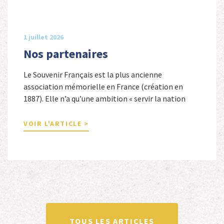
1 juillet 2026
Nos partenaires
Le Souvenir Français est la plus ancienne
association mémorielle en France (création en
1887). Elle n’a qu’une ambition « servir la nation
républicaine » en sauvegardant la mémoire
nationale de la France. Afin d’atteindre cet objectif,
VOIR L'ARTICLE >
Le Souvenir Français entretient des liens amicaux
avec de nombreuses associations qui œuvrent en
totalité ou partiellement afin de faire vivre […]
TOUS LES ARTICLES