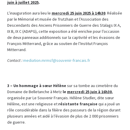
juin à juillet 2025
.
L’inauguration aura lieu le
mercredi 25 juin 2025 à 14h30
. Réalisée
par le Mémorial et musée de Trutzhain et l’Association des
Descendants des Anciens Prisonniers de Guerre des Stalags IX A,
IX B, IX C (ADAPG), cette exposition a été enrichie pour l’occasion
de deux panneaux additionnels sur la captivité et les évasions de
François Mitterrand, grâce au soutien de l’Institut François
Mitterrand.
Contact :
mediation.mrmsf@souvenir-francais.fr
3 – Un hommage à sœur Hélène
sur sa tombe au cimetière du
Domaine de Belletanche à Metz
le
mercredi 25 juin à 16h30
,
organisée par Le Souvenir Français. Hélène Studler, dite sœur
Hélène, est une religieuse et
résistante française
qui a joué un
rôle considérable dans la filière des passeurs de la région durant
plusieurs années et aidé à l’évasion de plus de 2 000 prisonniers
de guerre.