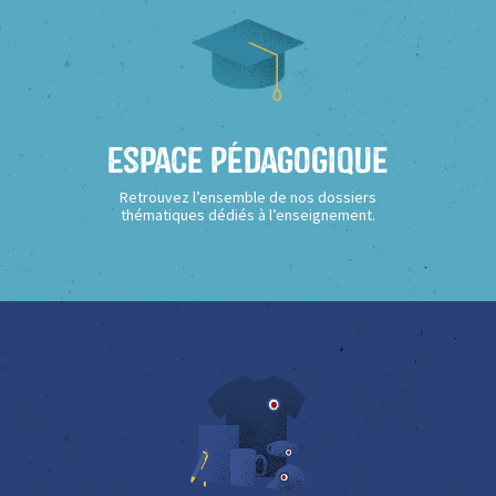
Espace Pédagogique
Retrouvez l’ensemble de nos dossiers
thématiques dédiés à l’enseignement.