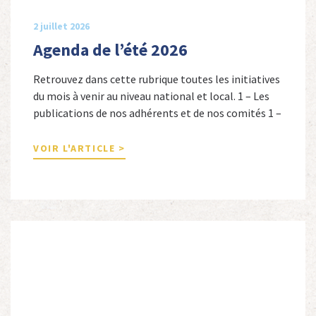
2 juillet 2026
Agenda de l’été 2026
Retrouvez dans cette rubrique toutes les initiatives
du mois à venir au niveau national et local. 1 – Les
publications de nos adhérents et de nos comités 1 –
Combattants de l’Empire : 1939-1945, Michel
Cordeboeuf, Christophe Touron et Agnès Dioné,
VOIR L'ARTICLE >
Nouvelles Sources Éditions, 2026. Ils venaient
d’Afrique du Nord, d’Afrique subsaharienne et des
autres […]