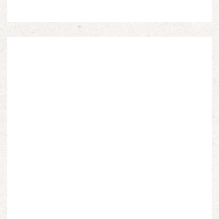
Espagnols en Limousin et a particulièrement étudié
leur accueil après la guerre d’Espagne et leur […]