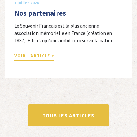
1 juillet 2026
Nos partenaires
Le Souvenir Français est la plus ancienne
association mémorielle en France (création en
1887). Elle n’a qu’une ambition « servir la nation
républicaine » en sauvegardant la mémoire
nationale de la France. Afin d’atteindre cet objectif,
VOIR L'ARTICLE >
Le Souvenir Français entretient des liens amicaux
avec de nombreuses associations qui œuvrent en
totalité ou partiellement afin de faire vivre […]
TOUS LES ARTICLES