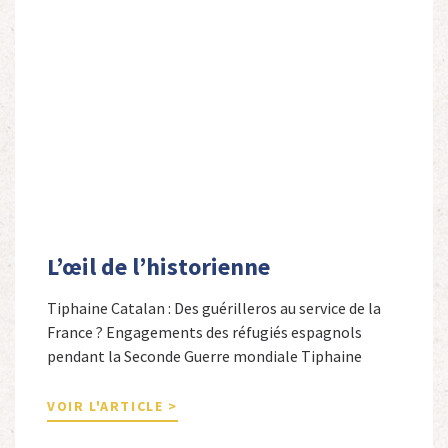
L’œil de l’historienne
Tiphaine Catalan : Des guérilleros au service de la
France ? Engagements des réfugiés espagnols
pendant la Seconde Guerre mondiale Tiphaine
Catalan est professeure agrégée d’espagnol dans le
secondaire et docteure en études hispaniques. Elle
VOIR L'ARTICLE >
est spécialiste de l’histoire contemporaine des