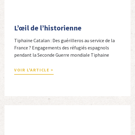
L’œil de l’historienne
Tiphaine Catalan : Des guérilleros au service de la
France ? Engagements des réfugiés espagnols
pendant la Seconde Guerre mondiale Tiphaine
Catalan est professeure agrégée d’espagnol dans le
secondaire et docteure en études hispaniques. Elle
VOIR L'ARTICLE >
est spécialiste de l’histoire contemporaine des
Espagnols en Limousin et a particulièrement étudié
leur accueil après la guerre d’Espagne et leur […]