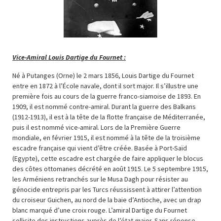
Vice-Amiral Louis Dartige du Fournet :
Né à Putanges (Orne) le 2 mars 1856, Louis Dartige du Fournet
entre en 1872 à l’École navale, dont il sort major. Il s’illustre une
première fois au cours de la guerre franco-siamoise de 1893. En
1909, il est nommé contre-amiral. Durant la guerre des Balkans
(1912-1913), il est à la tête de la flotte française de Méditerranée,
puis il est nommé vice-amiral. Lors de la Première Guerre
mondiale, en février 1915, il est nommé à la tête de la troisième
escadre française qui vient d’être créée. Basée à Port-Saïd
(Egypte), cette escadre est chargée de faire appliquer le blocus
des côtes ottomanes décrété en août 1915. Le 5 septembre 1915,
les Arméniens retranchés sur le Musa Dagh pour résister au
génocide entrepris par les Turcs réussissent à attirer l’attention
du croiseur Guichen, au nord de la baie d’Antioche, avec un drap
blanc marqué d’une croix rouge. L’amiral Dartige du Fournet
sollicite des instructions auprès de l’état-major. Sans réponse