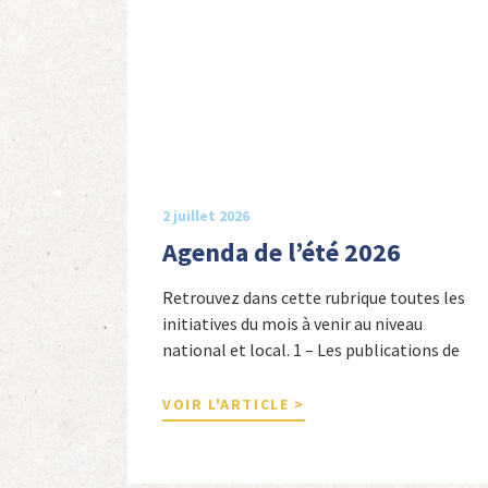
2 juillet 2026
Agenda de l’été 2026
Retrouvez dans cette rubrique toutes les
initiatives du mois à venir au niveau
national et local. 1 – Les publications de
nos adhérents et de nos comités 1 –
Combattants de l’Empire : 1939-1945,
VOIR L'ARTICLE >
Michel Cordeboeuf, Christophe Touron et
Agnès Dioné, Nouvelles Sources Éditions,
2026. Ils venaient d’Afrique du Nord,