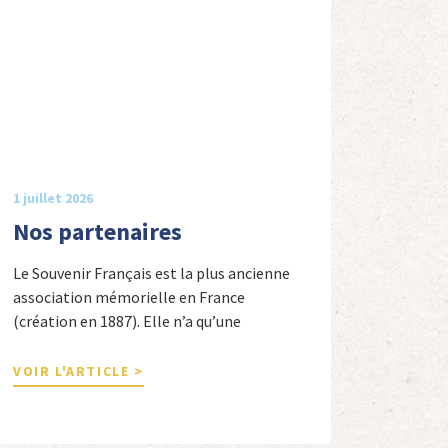
1 juillet 2026
Nos partenaires
Le Souvenir Français est la plus ancienne
association mémorielle en France
(création en 1887). Elle n’a qu’une
ambition « servir la nation républicaine »
en sauvegardant la mémoire nationale de
VOIR L'ARTICLE >
la France. Afin d’atteindre cet objectif, Le
Souvenir Français entretient des liens
amicaux avec de nombreuses associations