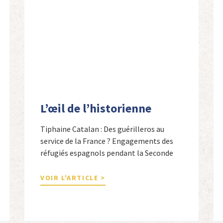
L’œil de l’historienne
Tiphaine Catalan : Des guérilleros au
service de la France ? Engagements des
réfugiés espagnols pendant la Seconde
Guerre mondiale Tiphaine Catalan est
professeure agrégée d’espagnol dans le
VOIR L'ARTICLE >
secondaire et docteure en études
hispaniques. Elle est spécialiste de
l’histoire contemporaine des Espagnols