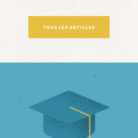
en Limousin et a particulièrement étudié
leur accueil après la guerre d’Espagne et
leur […]
TOUS LES ARTICLES